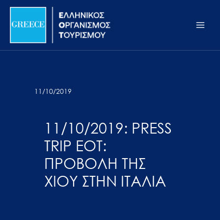
Μετάβαση
Σημείωση:
Main
στο
Αυτός
Men
περιεχόμενο
ο
ιστότοπος
περιλαμβάνει
ένα
σύστημα
11/10/2019
προσβασιμότητας.
11/10/2019: PRESS
TRIP ΕΟΤ:
ΠΡΟΒΟΛΗ ΤΗΣ
ΧΙΟΥ ΣΤΗΝ ΙΤΑΛΙΑ