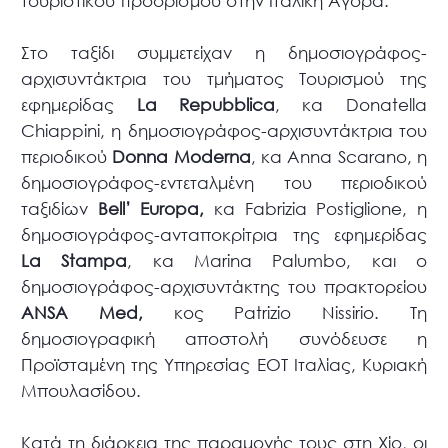
τουριστικού προορισμού στην Ιταλική Αγορά.
Στο ταξίδι συμμετείχαν η δημοσιογράφος-
αρχισυντάκτρια του τμήματος Τουρισμού της
εφημερίδας
La Repubblica
, κα Donatella
Chiappini, η δημοσιογράφος-αρχισυντάκτρια του
περιοδικού
Donna Moderna
, κα Anna Scarano, η
δημοσιογράφος-εντεταλμένη του περιοδικού
ταξιδίων
Bell’ Europa,
κα Fabrizia Postiglione, η
δημοσιογράφος-ανταποκρίτρια της εφημερίδας
La Stampa
, κα Marina Palumbo, και ο
δημοσιογράφος-αρχισυντάκτης του πρακτορείου
ANSA Med,
κος Patrizio Nissirio. Τη
δημοσιογραφική αποστολή συνόδευσε η
Προϊσταμένη της Υπηρεσίας ΕΟΤ Ιταλίας, Κυριακή
Μπουλασίδου.
Κατά τη διάρκεια της παραμονής τους στη Χίο, οι