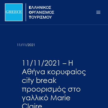
Μετάβαση
Σημείωση:
Main
στο
Αυτός
Men
περιεχόμενο
ο
ιστότοπος
περιλαμβάνει
ένα
σύστημα
11/11/2021
προσβασιμότητας.
11/11/2021 – Η
Αθήνα κορυφαίος
city break
προορισμός στο
γαλλικό Marie
Claire