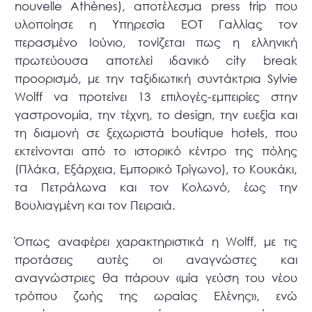
nouvelle Athènes), αποτέλεσμα press trip που
υλοποίησε η Υπηρεσία ΕΟΤ Γαλλίας τον
περασμένο Ιούνιο, τονίζεται πως η ελληνική
πρωτεύουσα αποτελεί ιδανικό city break
προορισμό, με την ταξιδιωτική συντάκτρια Sylvie
Wolff να προτείνει 13 επιλογές-εμπειρίες στην
γαστρονομία, την τέχνη, το design, την ευεξία και
τη διαμονή σε ξεχωριστά boutique hotels, που
εκτείνονται από το ιστορικό κέντρο της πόλης
(Πλάκα, Εξάρχεια, Εμπορικό Τρίγωνο), το Κουκάκι,
τα Πετράλωνα και τον Κολωνό, έως την
Βουλιαγμένη και τον Πειραιά.
Όπως αναφέρει χαρακτηριστικά η Wolff, με τις
προτάσεις αυτές οι αναγνώστες και
αναγνώστριες θα πάρουν «μία γεύση του νέου
τρόπου ζωής της ωραίας Ελένης», ενώ