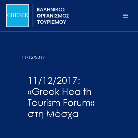
Μετάβαση
Σημείωση:
Main
στο
Αυτός
Men
περιεχόμενο
ο
ιστότοπος
περιλαμβάνει
ένα
σύστημα
11/12/2017
προσβασιμότητας.
11/12/2017:
«Greek Health
Tourism Forum»
στη Μόσχα