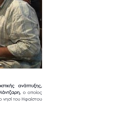
στικής ανάπτυξης,
Μάντζαρη,
ο οποίος
ο νησί του Ηφαίστου