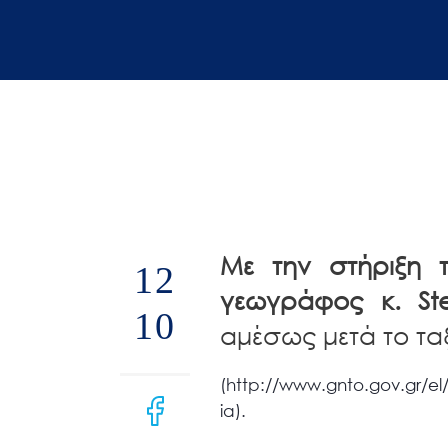
άτομα
με
προβλήματα
όρασης
που
χρησιμοποιούν
πρόγραμμα
ανάγνωσης
οθόνης
Με την στήριξη τ
Πατήστε
12
γεωγράφος κ. St
Control-
10
F10
αμέσως μετά το ταξ
για
να
(http://www.gnto.gov.gr/el/
ανοίξετε
ia).
ένα