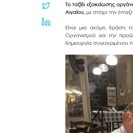
μενού
Το ταξίδι εξοικείωσης οργά
προσβασιμότητας.
Αιγαίου,
με στόχο την ένταξ
Είναι μια ακόμη δράση το
Οργανισμού για την προώ
δημιουργία συγκεκριμένου