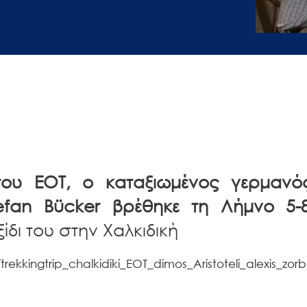
ου ΕΟΤ, ο καταξιωμένος γερμανός
efan Bücker βρέθηκε τη Λήμνο 5-
ίδι του στην Χαλκιδική
trekkingtrip_chalkidiki_EOT_dimos_Aristoteli_alexis_z