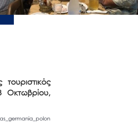
 τουριστικός
8 Οκτωβρίου,
orbas_germania_polon