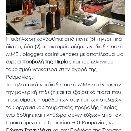
Η εκδήλωση καλύφθηκε από πέντε (5) τηλεοπτικά
δίκτυα, δύο (2) πρακτορεία ειδήσεων, διαδικτυακά
ΜΜΕ , bloggers και influencers με αποτέλεσμα μια
ευρεία προβολή της Πιερίας
και του ελληνικού
τουρισμού γενικότερα στην αγορά της
Ρουμανίας.
Τα τηλεοπτικά και διαδικτυακά ΜΜΕ κατέγραψαν
την μαγειρική επίδειξη και τα εξαιρετικά πιάτα που
προετοίμασε η ομάδα των σεφ και των στελεχών
του οργανισμού τουριστικής προβολής Πιερίας,
ενώ δόθηκε και πληθώρα συνεντεύξεων από τον
Προϊστάμενο του Γραφείου ΕΟΤ Ρουμανίας κ
.
Γιώργο Σταφυλάκη
και τον Πρόεδρο της Ένωσης