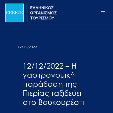
Μετάβαση
Σημείωση:
Main
στο
Αυτός
Men
περιεχόμενο
ο
ιστότοπος
περιλαμβάνει
ένα
σύστημα
12/12/2022
προσβασιμότητας.
12/12/2022 – Η
γαστρονομική
παράδοση της
Πιερίας ταξιδεύει
στο Βουκουρέστι