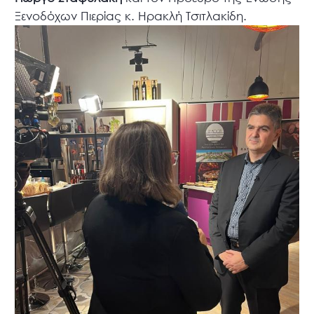
Ξενοδόχων Πιερίας κ. Ηρακλή Τσιτλακίδη.