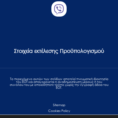
Στοιχεία εκτέλεσης Προϋπολογισμού
Το περιεχόμενο αυτών των σελίδων αποτελεί πvευματική ιδιοκτησία
του ΕΟΤ και απαγορεύεται η αναδημοσίευση μέρους ή του
συνόλου του με οποιοδήποτε τρόπο χωρίς την έγγραφη άδεια του
ΕΟΤ.
Sitemap
Cookies Policy
Personal Data Protection