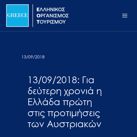
Μετάβαση
Σημείωση:
Main
στο
Αυτός
Men
περιεχόμενο
ο
ιστότοπος
περιλαμβάνει
ένα
σύστημα
13/09/2018
προσβασιμότητας.
13/09/2018: Για
δεύτερη χρονιά η
Ελλάδα πρώτη
στις προτιμήσεις
των Αυστριακών