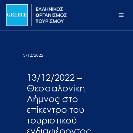
Μετάβαση
Σημείωση:
Main
στο
Αυτός
Men
περιεχόμενο
ο
ιστότοπος
περιλαμβάνει
ένα
σύστημα
13/12/2022
προσβασιμότητας.
13/12/2022 –
Θεσσαλονίκη-
Λήμνος στο
επίκεντρο του
τουριστικού
ενδιαφέροντος