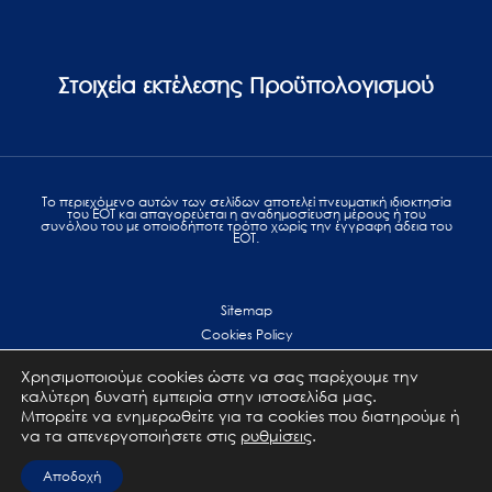
Στοιχεία εκτέλεσης Προϋπολογισμού
Το περιεχόμενο αυτών των σελίδων αποτελεί πvευματική ιδιοκτησία
του ΕΟΤ και απαγορεύεται η αναδημοσίευση μέρους ή του
συνόλου του με οποιοδήποτε τρόπο χωρίς την έγγραφη άδεια του
ΕΟΤ.
Sitemap
Cookies Policy
Personal Data Protection
Χρησιμοποιούμε cookies ώστε να σας παρέχουμε την
Terms of use
καλύτερη δυνατή εμπειρία στην ιστοσελίδα μας.
Επικοινωνία
Μπορείτε να ενημερωθείτε για τα cookies που διατηρούμε ή
να τα απενεργοποιήσετε στις
ρυθμίσεις
.
All Rights Reserved. GNTO © 2023
Αποδοχή