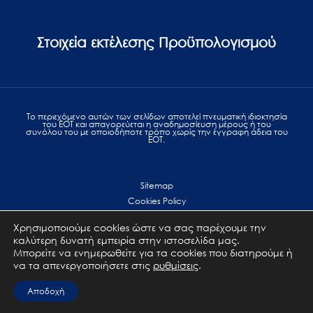
Στοιχεία εκτέλεσης Προϋπολογισμού
Το περιεχόμενο αυτών των σελίδων αποτελεί πvευματική ιδιοκτησία
του ΕΟΤ και απαγορεύεται η αναδημοσίευση μέρους ή του
συνόλου του με οποιοδήποτε τρόπο χωρίς την έγγραφη άδεια του
ΕΟΤ.
Sitemap
Cookies Policy
Personal Data Protection
Χρησιμοποιούμε cookies ώστε να σας παρέχουμε την
Terms of use
καλύτερη δυνατή εμπειρία στην ιστοσελίδα μας.
Επικοινωνία
Μπορείτε να ενημερωθείτε για τα cookies που διατηρούμε ή
να τα απενεργοποιήσετε στις
ρυθμίσεις
.
All Rights Reserved. GNTO © 2023
Αποδοχή