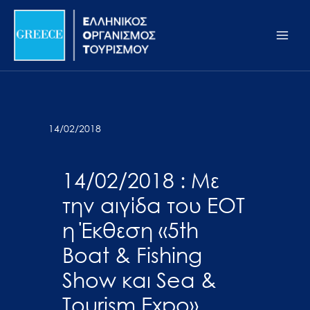
Μετάβαση
Σημείωση:
Main
στο
Αυτός
Men
περιεχόμενο
ο
ιστότοπος
περιλαμβάνει
ένα
σύστημα
14/02/2018
προσβασιμότητας.
14/02/2018 : Με
την αιγίδα του ΕΟΤ
η Έκθεση «5th
Boat & Fishing
Show και Sea &
Tourism Expo»