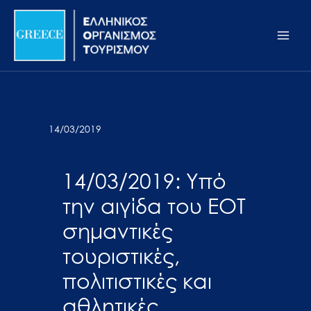
Μετάβαση
Σημείωση:
Main
στο
Αυτός
Men
περιεχόμενο
ο
ιστότοπος
περιλαμβάνει
ένα
σύστημα
14/03/2019
προσβασιμότητας.
14/03/2019: Υπό
την αιγίδα του ΕΟΤ
σημαντικές
τουριστικές,
πολιτιστικές και
αθλητικές