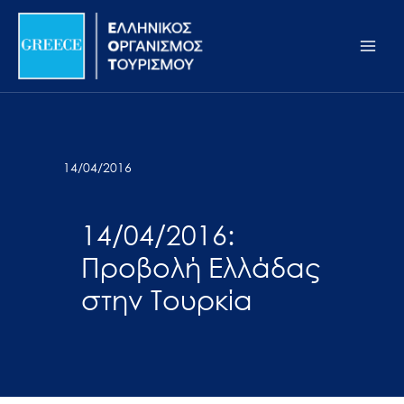
Μετάβαση
Σημείωση:
Main
στο
Αυτός
Men
περιεχόμενο
ο
ιστότοπος
περιλαμβάνει
ένα
σύστημα
14/04/2016
προσβασιμότητας.
14/04/2016:
Προβολή Ελλάδας
στην Τουρκία