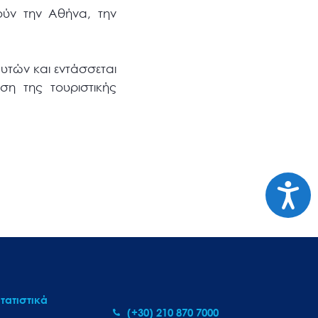
ούν την Αθήνα, την
υτών και εντάσσεται
ση της τουριστικής
Προσι
τατιστικά
(+30) 210 870 7000