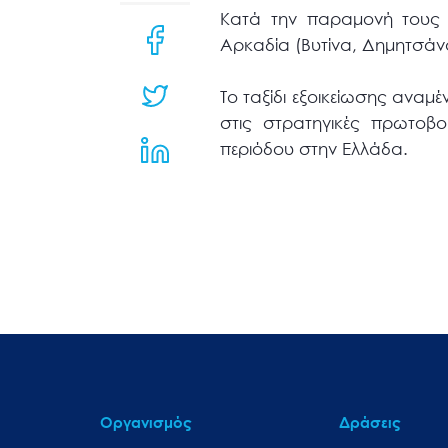
μενού
Κατά την παραμονή τους σ
προσβασιμότητας.
Αρκαδία (Βυτίνα, Δημητσάνα
Το ταξίδι εξοικείωσης αναμ
στις στρατηγικές πρωτοβο
περιόδου στην Ελλάδα.
Οργανισμός
Δράσεις