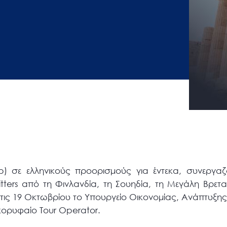
rip) σε ελληνικούς προορισμούς για έντεκα, συνεργαζ
itters από τη Φινλανδία, τη Σουηδία, τη Μεγάλη Βρετα
 τις 19 Οκτωβρίου το Υπουργείο Οικονομίας, Ανάπτυξης
κορυφαίο Tour Operator.