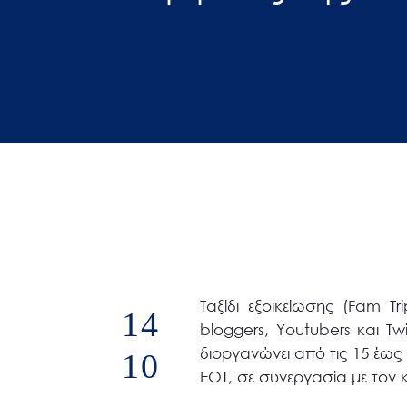
άτομα
με
προβλήματα
όρασης
που
χρησιμοποιούν
πρόγραμμα
ανάγνωσης
οθόνης
Πατήστε
Control-
F10
Ταξίδι εξοικείωσης (Fam T
14
για
bloggers, Youtubers και Tw
να
διοργανώνει από τις 15 έως
10
ανοίξετε
ΕΟΤ, σε συνεργασία με τον 
ένα