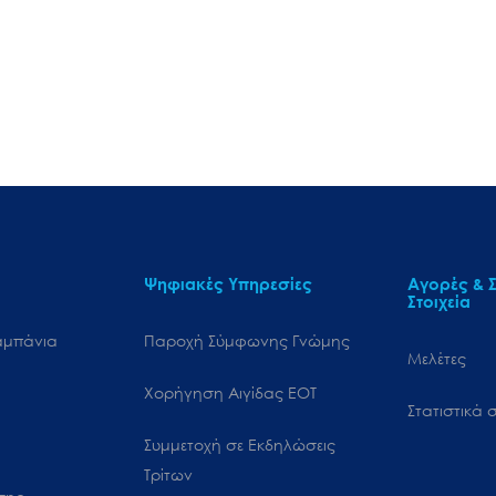
Ψηφιακές Υπηρεσίες
Αγορές & Σ
Στοιχεία
αμπάνια
Παροχή Σύμφωνης Γνώμης
Μελέτες
Χορήγηση Αιγίδας ΕΟΤ
Στατιστικά σ
Συμμετοχή σε Εκδηλώσεις
Τρίτων