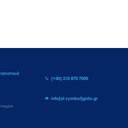
τατιστικά
(+30) 210 870 7000
info[at symbol]gnto.gr
τοιχεία