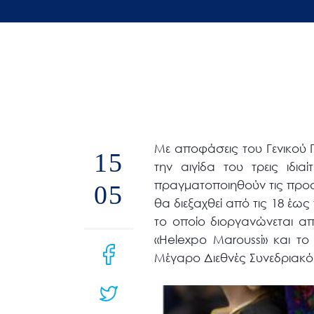
άτομα
με
προβλήματα
όρασης
που
χρησιμοποιούν
πρόγραμμα
Με αποφάσεις του Γενικού
ανάγνωσης
15
την αιγίδα του τρεις ιδι
οθόνης
πραγματοποιηθούν τις προσε
05
Πατήστε
θα διεξαχθεί από τις 18 έως
Control-
το οποίο διοργανώνεται απ
F10
«Helexpo Maroussi» και τ
για
Μέγαρο Διεθνές Συνεδριακό
να
ανοίξετε
ένα