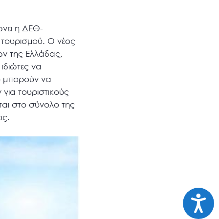
ώνει η ΔΕΘ-
υ τουρισμού. Ο νέος
ών της Ελλάδας,
ιδιώτες να
υ μπορούν να
 για τουριστικούς
αι στο σύνολο της
υς.
Προσι