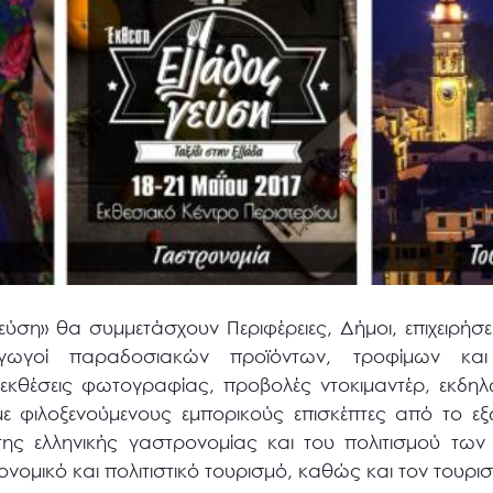
εύση» θα συμμετάσχουν Περιφέρειες, Δήμοι, επιχειρήσ
αγωγοί παραδοσιακών προϊόντων, τροφίμων κ
εκθέσεις φωτογραφίας, προβολές ντοκιμαντέρ, εκδηλ
ε φιλοξενούμενους εμπορικούς επισκέπτες από το εξ
της ελληνικής γαστρονομίας και του πολιτισμού των 
νομικό και πολιτιστικό τουρισμό, καθώς και τον τουρι