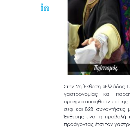
μενού
προσβασιμότητας.
Στην 2η Έκθεση «Ελλάδος Γ
γαστρονομίας και παρ
πραγματοποιηθούν επίσης 
σεφ και B2B συναντήσεις μ
Έκθεσης είναι η προβολή 
προάγοντας έτσι τον γαστρο