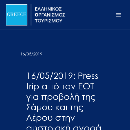
Μετάβαση
Σημείωση:
Main
στο
Αυτός
Men
περιεχόμενο
ο
ιστότοπος
περιλαμβάνει
ένα
σύστημα
16/05/2019
προσβασιμότητας.
16/05/2019: Press
trip από τον ΕΟΤ
για προβολή της
Σάμου και της
Λέρου στην
αυστριακή αγορά