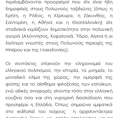
περιλαμβάνονται προορισμοί που είτε είναι ήδη
δημοφιλείς στους Πολωνούς ταξιδιώτες (όπως η
Κρήτη, η Ρόδος, η Κέρκυρα, η Ζάκυνθος, η
Σαντορίνη, η Αθήνα και η Θεσσαλονίκη) είτε
σταδιακά κερδίζουν δημοτικότητα στην πολωνική
αγορά (Αλόννησος, Κεφαλονιά, Ύδρα, Αίγινα ή οι
λιγότερο γνωστές στους Πολωνούς περιοχές της
Ηπείρου και της Μακεδονίας).
Οι συντάκτες επαινούν την κληρονομιά του
ελληνικού πολιτισμού, την ιστορία, τα μνημεία, το
μοναδικό κλίμα της χώρας, την ομορφιά της
φύσης και το αίσθημα φιλοξενίας των κατοίκων,
ενώ ειδικές αναφορές γίνονται τόσο στην ελληνική
κουζίνα όσο και στη νυχτερινή διασκέδαση που
προσφέρει η Ελλάδα. Όπως σημειώνει εμφατικά
στο editorial του τεύχους η αρχισυντάκτρια