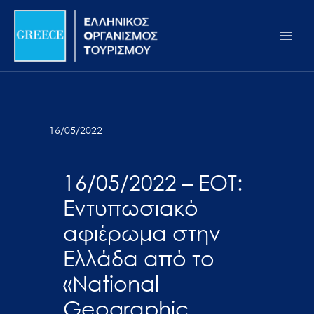
Μετάβαση
Σημείωση:
Main
στο
Αυτός
Men
περιεχόμενο
ο
ιστότοπος
περιλαμβάνει
ένα
σύστημα
16/05/2022
προσβασιμότητας.
16/05/2022 – ΕΟΤ:
Εντυπωσιακό
αφιέρωμα στην
Ελλάδα από το
«National
Geographic