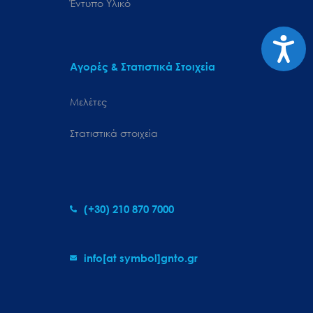
Έντυπο Υλικό
Προσιτ
Αγορές & Στατιστικά Στοιχεία
Μελέτες
Στατιστικά στοιχεία
(+30) 210 870 7000
info[at symbol]gnto.gr