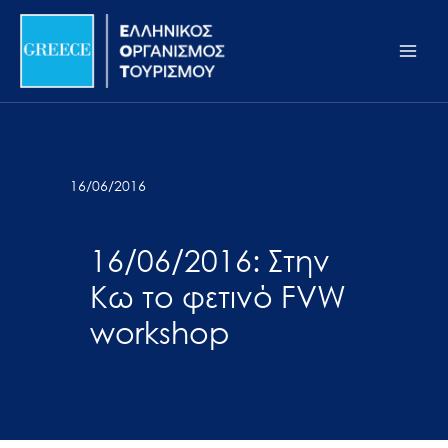
Μετάβαση
Σημείωση:
Main
στο
Αυτός
Men
περιεχόμενο
ο
ιστότοπος
περιλαμβάνει
ένα
σύστημα
16/06/2016
προσβασιμότητας.
16/06/2016: Στην
Κω το φετινό FVW
workshop