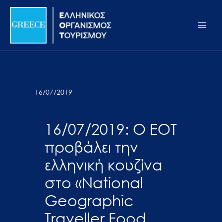
Μετάβαση
Σημείωση:
Main
στο
Αυτός
Men
περιεχόμενο
ο
ιστότοπος
περιλαμβάνει
ένα
σύστημα
16/07/2019
προσβασιμότητας.
16/07/2019: Ο ΕΟΤ
προβάλει την
ελληνική κουζίνα
στο «National
Geographic
Traveller Food