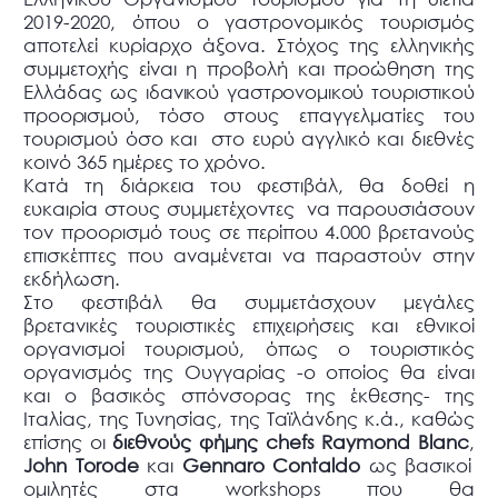
2019-2020, όπου ο γαστρονομικός τουρισμός
αποτελεί κυρίαρχο άξονα. Στόχος της ελληνικής
συμμετοχής είναι η προβολή και προώθηση της
Ελλάδας
ως ιδανικού γαστρονομικού τουριστικού
προορισμού,
τόσο στους επαγγελματίες του
τουρισμού όσο και
στο ευρύ αγγλικό και διεθνές
κοινό 365 ημέρες το χρόνο.
Κατά τη διάρκεια του φεστιβάλ, θα δοθεί η
ευκαιρία στους συμμετέχοντες
να παρουσιάσουν
τον προορισμό τους σε περίπου 4.000 βρετανούς
επισκέπτες που αναμένεται να παραστούν στην
εκδήλωση.
Στο φεστιβάλ θα συμμετάσχουν μεγάλες
βρετανικές τουριστικές επιχειρήσεις και εθνικοί
οργανισμοί τουρισμού, όπως ο τουριστικός
οργανισμός της Ουγγαρίας -ο οποίος θα είναι
και ο βασικός σπόνσορας της έκθεσης- της
Ιταλίας, της Τυνησίας, της Ταϊλάνδης κ.ά., καθώς
επίσης οι
διεθνούς φήμης chefs Raymond Blanc
,
John Torode
και
Gennaro Contaldo
ως βασικοί
ομιλητές στα
workshops
που θα