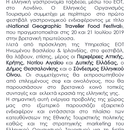
Η ελληνική γαστρονομία ταξιδεύει, μέσω του ΕΟΤ,
στο Λονδίνο. Ο Ελληνικός Οργανισμός
Τουρισμού συμμετέχει με περίπτερο
στο πρώτο
φεστιβάλ γαστρονομικού ενδιαφέροντος με τίτλο
«
National Geographic Traveller F
ood
Festival
»,
που πραγματοποιείται στις 20 και 21 Ιουλίου 2019
στην βρετανική πρωτεύουσα.
Μετά από πρόσκληση της Υπηρεσίας ΕΟΤ
Ηνωμένου Βασιλείου & Ιρλανδίας, στο φεστιβάλ,
θα λάβουν, επίσης, μέρος οι
Περιφέρειες Αττικής,
Κρήτης, Νοτίου Αιγαίου
και
Δυτικής Ελλάδας,
ο
Δήμος Θεσσαλονίκης
και ο
Σύνδεσμος Ελληνικού
Οίνου.
Οι συμμετέχοντες θα εκπροσωπηθούν
από επιλεγμένους σεφ και οινολόγους, που θα
παρουσιάσουν στο βρετανικό κοινό τοπικές
συνταγές και
εκλεκτά κρασιά της ελληνικής γης.
Η σημαντική αυτή ενέργεια προβολής της χώρας
μας στο εξωτερικό
παρουσιάζει εξαιρετικό
ενδιαφέρον και
εντάσσεται στο πλαίσιο των
κατευθύνσεων της Εθνικής Τουριστικής πολιτικής
καθώς και της στρατηγικής
marketing
του
Ελληνικού Οργανισμού Τουρισμού για τη διετία