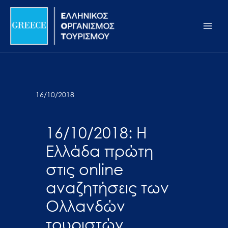
Μετάβαση
Σημείωση:
Main
στο
Αυτός
Men
περιεχόμενο
ο
ιστότοπος
περιλαμβάνει
ένα
σύστημα
16/10/2018
προσβασιμότητας.
16/10/2018: Η
Ελλάδα πρώτη
στις online
αναζητήσεις των
Ολλανδών
τουριστών