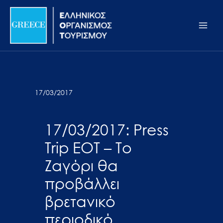
Μετάβαση
Σημείωση:
Main
στο
Αυτός
Men
περιεχόμενο
ο
ιστότοπος
περιλαμβάνει
ένα
σύστημα
17/03/2017
προσβασιμότητας.
17/03/2017: Press
Trip ΕΟΤ – Το
Ζαγόρι θα
προβάλλει
βρετανικό
περιοδικό