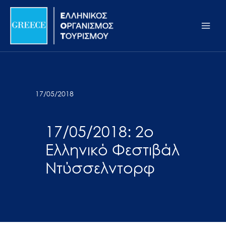
Μετάβαση
Σημείωση:
Main
στο
Αυτός
Men
περιεχόμενο
ο
ιστότοπος
περιλαμβάνει
ένα
σύστημα
17/05/2018
προσβασιμότητας.
17/05/2018: 2ο
Ελληνικό Φεστιβάλ
Ντύσσελντορφ