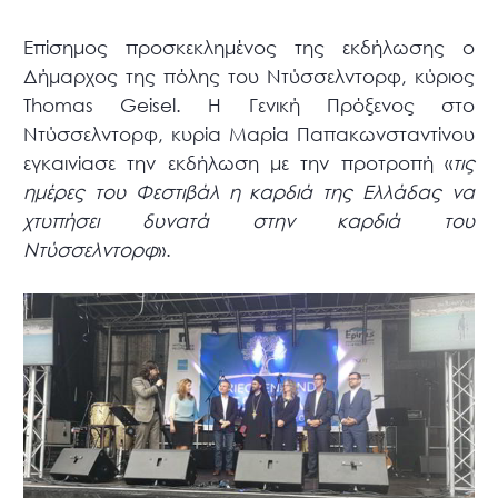
Επίσημος προσκεκλημένος της εκδήλωσης ο
Δήμαρχος της πόλης του Ντύσσελντορφ, κύριος
Thomas Geisel. Η Γενική Πρόξενος στο
Ντύσσελντορφ, κυρία Μαρία Παπακωνσταντίνου
εγκαινίασε την εκδήλωση με την προτροπή «
τις
ημέρες του Φεστιβάλ η καρδιά της Ελλάδας να
χτυπήσει δυνατά στην καρδιά του
Ντύσσελντορφ
».