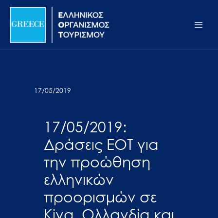
Μετάβαση
Σημείωση:
Main
στο
Αυτός
Men
περιεχόμενο
ο
ιστότοπος
περιλαμβάνει
ένα
σύστημα
17/05/2019
προσβασιμότητας.
17/05/2019:
Δράσεις ΕΟΤ για
την προώθηση
ελληνικών
προορισμών σε
Κίνα, Ολλανδία και