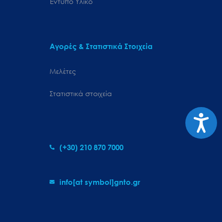
Έντυπο Υλικό
Αγορές & Στατιστικά Στοιχεία
Μελέτες
Στατιστικά στοιχεία
Προσιτ
(+30) 210 870 7000
info[at symbol]gnto.gr