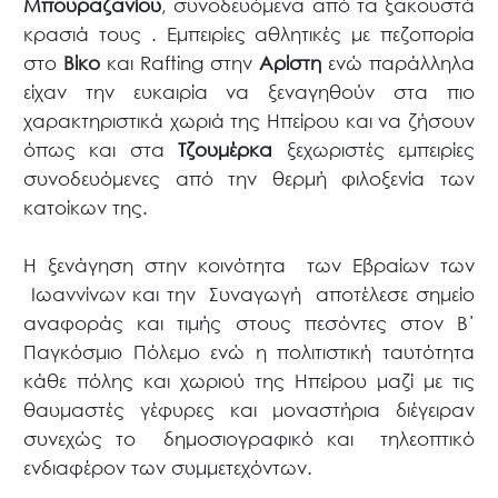
Μπουραζανίου
, συνοδευόμενα από τα ξακουστά
κρασιά τους . Εμπειρίες αθλητικές με πεζοπορία
στο
Βίκο
και Rafting στην
Αρίστη
ενώ παράλληλα
είχαν την ευκαιρία να ξεναγηθούν στα πιο
χαρακτηριστικά χωριά της Ηπείρου και να ζήσουν
όπως και στα
Τζουμέρκα
ξεχωριστές εμπειρίες
συνοδευόμενες από την θερμή φιλοξενία των
κατοίκων της.
Η ξενάγηση στην κοινότητα των Εβραίων των
Ιωαννίνων και την Συναγωγή αποτέλεσε σημείο
αναφοράς και τιμής στους πεσόντες στον Β΄
Παγκόσμιο Πόλεμο ενώ η πολιτιστική ταυτότητα
κάθε πόλης και χωριού της Ηπείρου μαζί με τις
θαυμαστές γέφυρες και μοναστήρια διέγειραν
συνεχώς το δημοσιογραφικό και τηλεοπτικό
ενδιαφέρον των συμμετεχόντων.