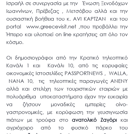
Ισραήλ σε συνεργασία με την Ένωση Ξενοδόχων
Ιωαννίνων, Πρέβεζας , Μετσόβου αλλά και την
ουσιαστική βοήθεια του κ. AVI KAPTZAN και του
portal www.greecevisit.net ,που προβάλλει την
Ήπειρο και υλοποιεί on line κρατήσεις απ όλο τον
κόσμο.
Οι δημοσιογράφοι από την Κρατικό τηλεοπτικό
Kανάλι 1 και Kανάλι 10, από τις κορυφαίες
οικονομικές Ιστοσελίδες PASSPORTNEWS , WALLA,
NANA 10, τις τηλεοπτικές παραγωγές ANENY
αλλά και στελέχη των τουριστικών εταιριών με
πολυάριθμα υποκαταστήματα είχαν την ευκαιρία
να ζήσουν μοναδικές εμπειρίες οίνο-
γαστρονομικές, με κορύφωση την γευσιγνωσία
πιάτων με τρούφα στο
ανατολικό Ζαγόρι
και
αγριόχοιρο από το φυσικό πάρκο του