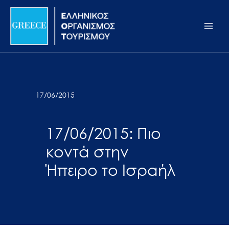
Μετάβαση
Σημείωση:
Main
στο
Αυτός
Men
περιεχόμενο
ο
ιστότοπος
περιλαμβάνει
ένα
σύστημα
17/06/2015
προσβασιμότητας.
17/06/2015: Πιο
κοντά στην
Ήπειρο το Ισραήλ