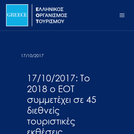
Μετάβαση
Σημείωση:
Main
στο
Αυτός
Men
περιεχόμενο
ο
ιστότοπος
περιλαμβάνει
ένα
σύστημα
17/10/2017
προσβασιμότητας.
17/10/2017: Το
2018 ο ΕΟΤ
συμμετέχει σε 45
διεθνείς
τουριστικές
εκθέσεις