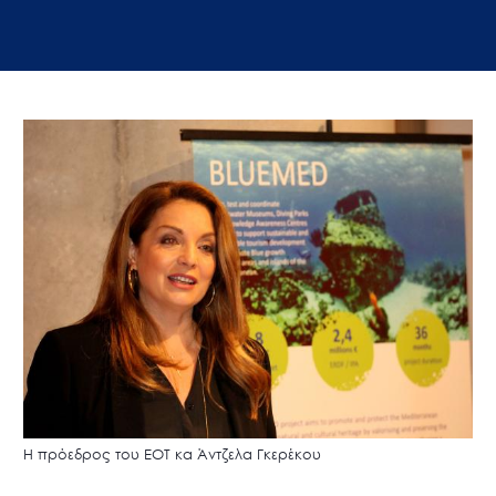
Η πρόεδρος του ΕΟΤ κα Άντζελα Γκερέκου