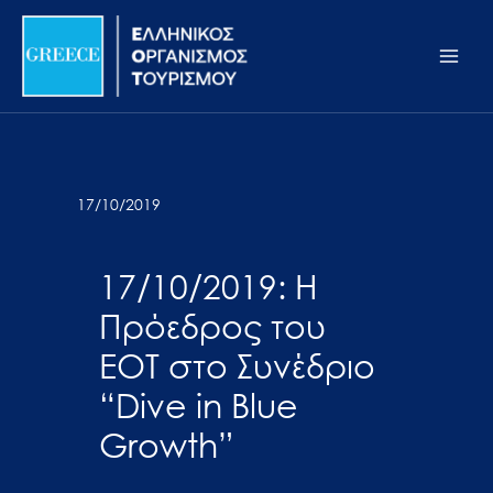
Μετάβαση
Σημείωση:
Main
στο
Αυτός
Men
περιεχόμενο
ο
ιστότοπος
περιλαμβάνει
ένα
σύστημα
17/10/2019
προσβασιμότητας.
17/10/2019: Η
Πρόεδρος του
ΕΟΤ στο Συνέδριο
“Dive in Blue
Growth”