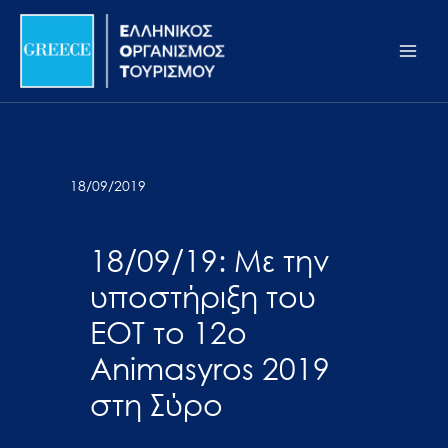
Μετάβαση
Σημείωση:
Main
στο
Αυτός
Men
περιεχόμενο
ο
ιστότοπος
περιλαμβάνει
ένα
σύστημα
18/09/2019
προσβασιμότητας.
18/09/19: Με την
υποστήριξη του
ΕΟΤ το 12ο
Animasyros 2019
στη Σύρο