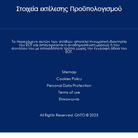
Στοιχεία εκτέλεσης Προϋπολογισμού
Το περιεχόμενο αυτών των σελίδων αποτελεί πvευματική ιδιοκτησία
του ΕΟΤ και απαγορεύεται η αναδημοσίευση μέρους ή του
συνόλου του με οποιοδήποτε τρόπο χωρίς την έγγραφη άδεια του
ΕΟΤ.
Sitemap
Cookies Policy
Personal Data Protection
Terms of use
Επικοινωνία
All Rights Reserved. GNTO © 2023