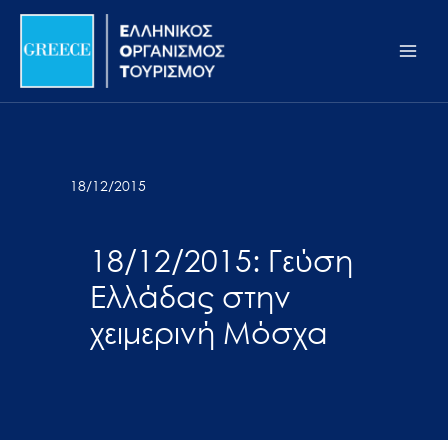
Μετάβαση
Σημείωση:
Main
στο
Αυτός
Men
περιεχόμενο
ο
ιστότοπος
περιλαμβάνει
ένα
σύστημα
18/12/2015
προσβασιμότητας.
18/12/2015: Γεύση
Ελλάδας στην
χειμερινή Μόσχα