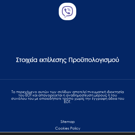
Στοιχεία εκτέλεσης Προϋπολογισμού
Το περιεχόμενο αυτών των σελίδων αποτελεί πvευματική ιδιοκτησία
του ΕΟΤ και απαγορεύεται η αναδημοσίευση μέρους ή του
συνόλου του με οποιοδήποτε τρόπο χωρίς την έγγραφη άδεια του
ΕΟΤ.
Sitemap
Cookies Policy
Personal Data Protection