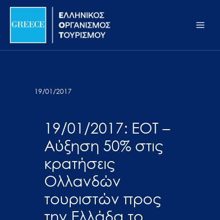
Μετάβαση
Σημείωση:
Main
στο
Αυτός
Men
περιεχόμενο
ο
ιστότοπος
περιλαμβάνει
ένα
σύστημα
19/01/2017
προσβασιμότητας.
19/01/2017: ΕΟΤ –
Αύξηση 50% στις
κρατήσεις
Ολλανδών
τουριστών προς
την Ελλάδα το