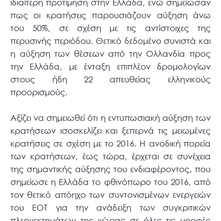
ιδιαίτερη προτίμηση στην Ελλάδα, ενώ σημείωσαν
πως οι κρατήσεις παρουσιάζουν αύξηση άνω
του 50%, σε σχέση με τις αντίστοιχες της
περυσινής περιόδου. Θετικό δεδομένο συνιστά και
η αύξηση των θέσεων από την Ολλανδία προς
την Ελλάδα, με ένταξη επιπλέον δρομολογίων
στους ήδη 22 απευθείας ελληνικούς
προορισμούς.
Αξίζει να σημειωθεί ότι η εντυπωσιακή αύξηση των
κρατήσεων ισοσκελίζει και ξεπερνά τις μειωμένες
κρατήσεις σε σχέση με το 2016. Η ανοδική πορεία
των κρατήσεων, έως τώρα, έρχεται σε συνέχεια
της σημαντικής αύξησης του ενδιαφέροντος, που
σημείωσε η Ελλάδα το φθινόπωρο του 2016, από
τον θετικό απόηχο των συντονισμένων ενεργειών
του ΕΟΤ για την ανάδειξη των συγκριτικών
πλεονεκτημάτων της χώρας σε όλες τις μορφές