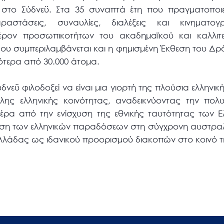
ς στο Σύδνεϋ. Στα 35 συναπτά έτη που πραγματοποιείτ
ραστάσεις, συναυλίες, διαλέξεις και κινηματογ
έρον προσωπικοτήτων του ακαδημαϊκού και καλλιτε
ου συμπεριλαμβάνεται και η φημισμένη Έκθεση του Δρόμ
ότερα από 30.000 άτομα.
δνεϋ φιλοδοξεί να είναι μια γιορτή της πλούσια ελληνι
λης ελληνικής κοινότητας, αναδεικνύοντας την πολυπ
πέρα από την ενίσχυση της εθνικής ταυτότητας των Ε
τωση των ελληνικών παραδόσεων στη σύγχρονη αυστρα
Ελλάδας ως ιδανικού προορισμού διακοπών στο κοινό 