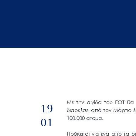
άτομα
με
προβλήματα
όρασης
που
χρησιμοποιούν
πρόγραμμα
ανάγνωσης
οθόνης
Πατήστε
Control-
F10
Με την αιγίδα του ΕΟΤ θα
19
για
διαρκέσει από τον Μάρτιο 
να
100.000 άτομα.
01
ανοίξετε
ένα
Πρόκειται για ένα από τα σ