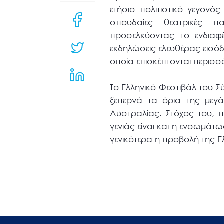
μενού
ετήσιο πολιτιστικό γεγονό
προσβασιμότητας.
σπουδαίες θεατρικές πα
προσελκύοντας το ενδιαφ
εκδηλώσεις ελευθέρας εισόδ
οποία επισκέπτονται περισσ
Το Ελληνικό Φεστιβάλ του Σύ
ξεπερνά τα όρια της μεγά
Αυστραλίας. Στόχος του, 
γενιάς είναι και η ενσωμά
γενικότερα η προβολή της 