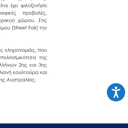
αι έχει φιλοξενήσει
ραφικές προβολές,
χνικού χώρου. Στις
ου (Street Fair) την
κής κληρονομιάς, που
ολιτισμικότητα της
λλήνων 2ης και 3ης
λιανή κουλτούρα και
της Αυστραλίας.
Προσι