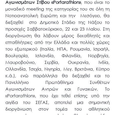
Αγωνισμάτων Στίβου «Portarathlon»
, που είναι το
μοναδικό meeting της κατηγορίας του σε όλη τη
Νοτιοανατολική Ευρώπη και την Μεσόγειο, θα
διεξαχθεί στο Δημοτικό Στάδιο της Νάξου το
προσεχές Σαββατοκύριακο, 22 και 23 Μαΐου. Στη
διοργάνωση θα λάβουν μέρος δεκαθλητές και
επταθλήτριες από την Ελλάδα και πολλές χώρες
του εξωτερικού (Ιταλία, ΗΠΑ, Ρουμανία, Ισραήλ,
Βουλγαρία, Ισλανδία, Φιλανδία, Νορβηγία,
Μαυροβούνιο, Σερβία, Ουκρανία, Ινδία,
Ολλανδία, Τσεχία, Νιγηρία, Μεγ. Βρετάνια, Κύπρο
κ.ά.), ενώ παράλληλα θα διεξαχθεί και το
Πανελλήνιο Πρωτάθλημα Συνθέτων
Αγωνισμάτων Αντρών και Γυναικών. Το
«Portarathlon», που έχει τεθεί επίσης υπό την
αιγίδα του ΣΕΓΑΣ, αποτελεί μια σημαντική
διοργάνωση στον τομέα του αθλητικού