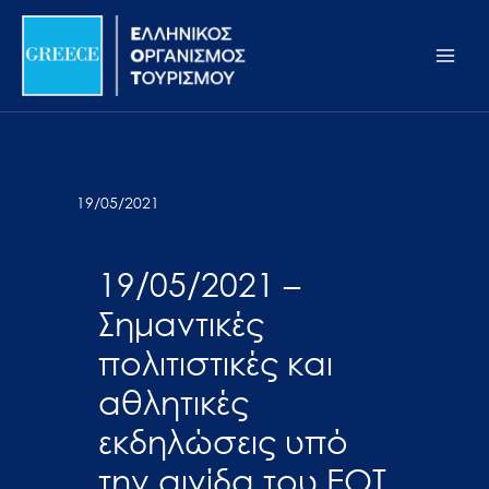
Μετάβαση
Σημείωση:
Main
στο
Αυτός
Men
περιεχόμενο
ο
ιστότοπος
περιλαμβάνει
ένα
σύστημα
19/05/2021
προσβασιμότητας.
19/05/2021 –
Σημαντικές
πολιτιστικές και
αθλητικές
εκδηλώσεις υπό
την αιγίδα του ΕΟΤ