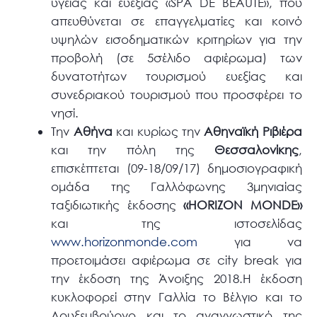
υγείας και ευεξίας «SPA DE BEAUTE», που
απευθύνεται σε επαγγελματίες και κοινό
υψηλών εισοδηματικών κριτηρίων για την
προβολή (σε 5σέλιδο αφιέρωμα) των
δυνατοτήτων τουρισμού ευεξίας και
συνεδριακού τουρισμού που προσφέρει το
νησί.
Την
Αθήνα
και κυρίως την
Αθηναϊκή Ριβιέρα
και την πόλη της
Θεσσαλονίκης
,
επισκέπτεται (09-18/09/17) δημοσιογραφική
ομάδα της Γαλλόφωνης 3μηνιαίας
ταξιδιωτικής έκδοσης
«HORIZON MONDE»
και της ιστοσελίδας
www.horizonmonde.com
για να
προετοιμάσει αφιέρωμα σε city break για
την έκδοση της Άνοιξης 2018.Η έκδοση
κυκλοφορεί στην Γαλλία το Βέλγιο και το
Λουξεμβούργο και το αναγνωστικό της