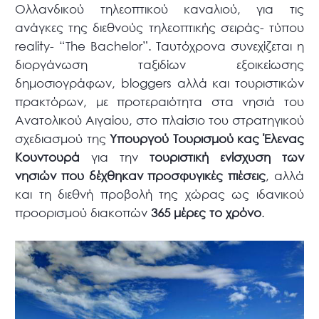
Ολλανδικού τηλεοπτικού καναλιού, για τις
ανάγκες της διεθνούς τηλεοπτικής σειράς- τύπου
reality- “The Bachelor”. Ταυτόχρονα συνεχίζεται η
διοργάνωση ταξιδίων εξοικείωσης
δημοσιογράφων, bloggers αλλά και τουριστικών
πρακτόρων, με προτεραιότητα στα νησιά του
Ανατολικού Αιγαίου, στο πλαίσιο του στρατηγικού
σχεδιασμού της
Υπουργού Τουρισμού κας Έλενας
Κουντουρά
για την
τουριστική ενίσχυση των
νησιών που δέχθηκαν προσφυγικές πιέσεις
, αλλά
και τη διεθνή προβολή της χώρας ως ιδανικού
προορισμού διακοπών
365 μέρες το χρόνο
.