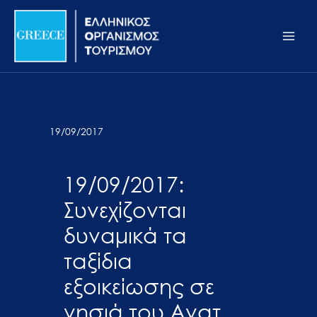
Μετάβαση
Σημείωση:
Main
στο
Αυτός
Men
περιεχόμενο
ο
ιστότοπος
περιλαμβάνει
ένα
σύστημα
19/09/2017
προσβασιμότητας.
19/09/2017:
Συνεχίζονται
δυναμικά τα
ταξίδια
εξοικείωσης σε
νησιά του Ανατ.