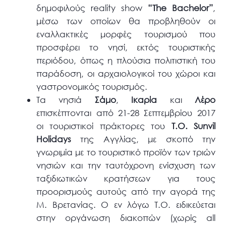
δημοφιλούς reality show
“The Bachelor”
,
μέσω των οποίων θα προβληθούν οι
εναλλακτικές μορφές τουρισμού που
προσφέρει το νησί, εκτός τουριστικής
περιόδου, όπως η πλούσια πολιτιστική του
παράδοση, οι αρχαιολογικοί του χώροι και
γαστρονομικός τουρισμός.
Τα νησιά
Σάμο
,
Ικαρία
και
Λέρο
επισκέπτονται από 21-28 Σεπτεμβρίου 2017
οι τουριστικοί πράκτορες του
Τ.Ο. Sunvil
Holidays
της Αγγλίας, με σκοπό την
γνωριμία με το τουριστικό προϊόν των τριών
νησιών και την ταυτόχρονη ενίσχυση των
ταξιδιωτικών κρατήσεων για τους
προορισμούς αυτούς από την αγορά της
Μ. Βρετανίας. Ο εν λόγω Τ.Ο. ειδικεύεται
στην οργάνωση διακοπών (χωρίς all