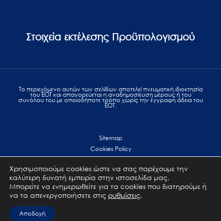
Στοιχεία εκτέλεσης Προϋπολογισμού
Το περιεχόμενο αυτών των σελίδων αποτελεί πvευματική ιδιοκτησία
του ΕΟΤ και απαγορεύεται η αναδημοσίευση μέρους ή του
συνόλου του με οποιοδήποτε τρόπο χωρίς την έγγραφη άδεια του
ΕΟΤ.
Sitemap
Cookies Policy
Personal Data Protection
Χρησιμοποιούμε cookies ώστε να σας παρέχουμε την
Terms of use
καλύτερη δυνατή εμπειρία στην ιστοσελίδα μας.
Επικοινωνία
Μπορείτε να ενημερωθείτε για τα cookies που διατηρούμε ή
να τα απενεργοποιήσετε στις
ρυθμίσεις
.
All Rights Reserved. GNTO © 2023
Αποδοχή