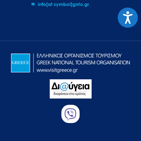
info[at symbol]gnto.gr
Προσιτ