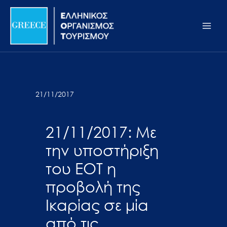
Μετάβαση
Σημείωση:
Main
στο
Αυτός
Men
περιεχόμενο
ο
ιστότοπος
περιλαμβάνει
ένα
σύστημα
21/11/2017
προσβασιμότητας.
21/11/2017: Με
την υποστήριξη
του ΕΟΤ η
προβολή της
Ικαρίας σε μία
από τις