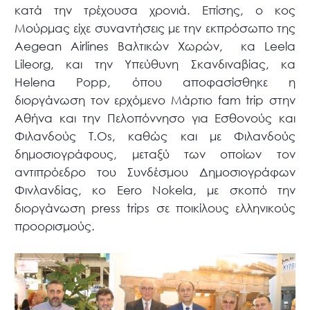
κατά την τρέχουσα χρονιά. Επίσης, ο κος
Μούρμας είχε συναντήσεις με την εκπρόσωπο της
Aegean Airlines Βαλτικών Χωρών, κα Leela
Lileorg, και την Υπεύθυνη Σκανδιναβίας, κα
Helena Popp, όπου αποφασίσθηκε η
διοργάνωση τον ερχόμενο Μάρτιο fam trip στην
Αθήνα και την Πελοπόννησο για Εσθονούς και
Φιλανδούς T.Os, καθώς και με Φιλανδούς
δημοσιογράφους, μεταξύ των οποίων τον
αντιπρόεδρο του Συνδέσμου Δημοσιογράφων
Φινλανδίας, κο Eero Nokela, με σκοπό την
διοργάνωση press trips σε ποικίλους ελληνικούς
προορισμούς.