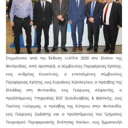
Στιγμιότυπο από την Έκθεση ΜΑΤΚΑ 2020 στο Ελσίνκι της
Φινλανδίας. Από αριστερά, ο σύμβουλος Περιφέρειας Κρήτης,
κος Ανδρέας Κουκλινός, ο εντεταλμένος σύμβουλος
Περιφέρειας Κρήτης, κος Κυριάκος Κώτσογλου, ο πρέσβης της
Ελλάδας στη Φινλανδία, κος Γεώργιος Αϋφαντής, ο
προϊστάμενος Υπηρεσίας ΕΟΤ Σκανδιναβίας & Βαλτικής, κος
Παύλος Μούρμας, ο πρέσβης της Κύπρου στην Φινλανδία,
κος Γεώργιος Ζωδιάτης και ο προϊστάμενος του Τμήματος
Τουρισμού Περιφερειακής Ενότητας Χανίων, κος Εμμανουήλ