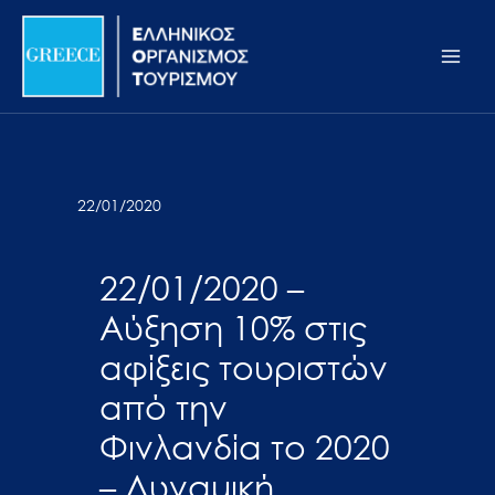
Μετάβαση
Σημείωση:
Main
στο
Αυτός
Men
περιεχόμενο
ο
ιστότοπος
περιλαμβάνει
ένα
σύστημα
22/01/2020
προσβασιμότητας.
22/01/2020 –
Αύξηση 10% στις
αφίξεις τουριστών
από την
Φινλανδία το 2020
– Δυναμική