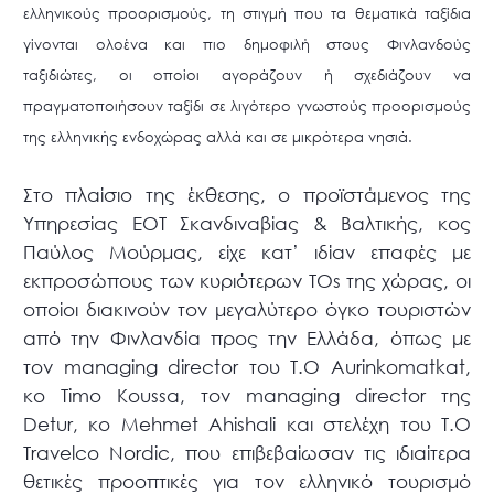
ελληνικούς προορισμούς, τη στιγμή που τα θεματικά ταξίδια
γίνονται ολοένα και πιο δημοφιλή στους Φινλανδούς
ταξιδιώτες, οι οποίοι αγοράζουν ή σχεδιάζουν να
πραγματοποιήσουν ταξίδι σε λιγότερο γνωστούς προορισμούς
της ελληνικής ενδοχώρας αλλά και σε μικρότερα νησιά.
Στο πλαίσιο της έκθεσης, ο προϊστάμενος της
Υπηρεσίας ΕΟΤ Σκανδιναβίας & Βαλτικής, κος
Παύλος Μούρμας, είχε κατ’ ιδίαν επαφές με
εκπροσώπους των κυριότερων ΤΟs της χώρας, οι
οποίοι διακινούν τον μεγαλύτερο όγκο τουριστών
από την Φινλανδία προς την Ελλάδα, όπως με
τον managing director του Τ.Ο Aurinkomatkat,
κο Timo Koussa, τον managing director της
Detur, κο Mehmet Ahishali και στελέχη του Τ.Ο
Travelco Nordic, που επιβεβαίωσαν τις ιδιαίτερα
θετικές προοπτικές για τον ελληνικό τουρισμό