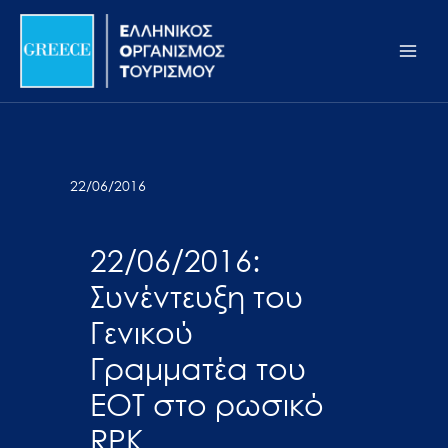
Μετάβαση
Σημείωση:
Main
στο
Αυτός
Men
περιεχόμενο
ο
ιστότοπος
περιλαμβάνει
ένα
σύστημα
22/06/2016
προσβασιμότητας.
22/06/2016:
Συνέντευξη του
Γενικού
Γραμματέα του
ΕΟΤ στο ρωσικό
RPK