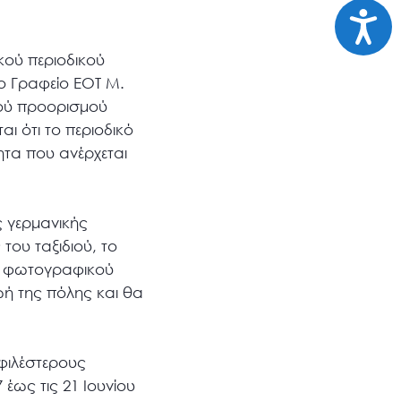
Προσι
ικού περιοδικού
ο Γραφείο ΕΟΤ Μ.
κού προορισμού
ι ότι το περιοδικό
ητα που ανέρχεται
ς γερμανικής
 του ταξιδιού, το
αι φωτογραφικού
ωή της πόλης και θα
φιλέστερους
έως τις 21 Ιουνίου