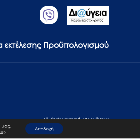
ία εκτέλεσης Προϋπολογισμού
All Rights Reserved. GNTO © 2023
 μας.
Αποδοχή
εις
.