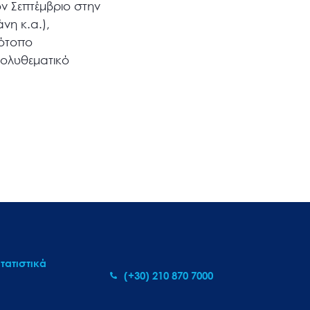
ν Σεπτέμβριο στην
νη κ.α.),
τότοπο
πολυθεματικό
τατιστικά
(+30) 210 870 7000