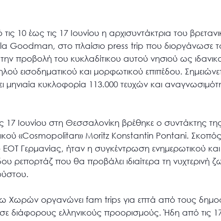
 τις 10 έως τις 17 Ιουνίου η αρχισυντάκτρια του βρεταν
 Goodman, στο πλαίσιο press trip που διοργάνωσε τ
α την προβολή του κυκλαδίτικου αυτού νησιού ως ιδανι
λού εισοδηματικού και μορφωτικού επιπέδου. Σημειώνετα
χει μηνιαία κυκλοφορία 113.000 τευχών και αναγνωσιμότ
τις 17 Ιουνίου στη Θεσσαλονίκη βρέθηκε ο συντάκτης τη
οδικού «Cosmopolitan» Moritz Konstantin Pontani. Σκοπός
ο ΕΟΤ Γερμανίας, ήταν η συγκέντρωση ενημερωτικού κ
ιδου ρεπορτάζ που θα προβάλει ιδιαίτερα τη νυχτερινή ζ
ούστου.
άτω Χωρών οργανώνει fam trips για επτά από τους δημο
σε διάφορους ελληνικούς προορισμούς. Ήδη από τις 17 