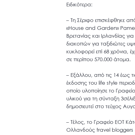
Ειδικότερα:
– Τη Σέριφο επισκέφθηκε από
«House and Garden» Pamela
Βρετανίας και Ιρλανδίας γι
διακοπών για ταξιδιώτες υψη
κυκλοφορεί επί 68 χρόνια, έ
σε περίπου 570.000 άτομα.
– Εξάλλου, από τις 14 έως 
έκδοσης του life style περι
οποίο υλοποίησε το Γραφεί
υλικού για τη σύνταξη 3σέλ
δημοσιευτεί στο τεύχος Αυγ
– Τέλος, το Γραφείο ΕΟΤ Κ
Ολλανδούς travel bloggers 