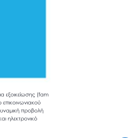
δια εξοικείωσης (fam
υ επικοινωνιακού
 δυναμική προβολή
και ηλεκτρονικό