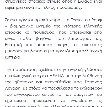
σημαντικές ιστορικές στιγμές όπου η Ελλάδα είναι
αφετηρία αλλά και τελικός προορισμός.
Σε ένα πρωτοποριακό χώρο – το Τρένο του Ρουφ
– βιομηχανικό μνημείο της νεότερης ελληνικής
ιστορίας και πολιτισμού, που αποτελείται από
εννέα παλιά βαγόνια που λειτουργούν ως
θεατρική και μουσική σκηνή, οι επισκέπτες
μπορούν να βιώσουν μια πρωτότυπη καλλιτεχνική
εμπειρία.
Την παράσταση σχεδίασε στην αγγλική γλώσσα,
η καλλιτεχνική εταιρεία ΑΞΑΝΑ υπό την διεύθυνση
της ηθοποιού και σκηνοθέτιδας κας Τατιάνας
Λύγαρη, με στόχο να προσελκύσει το ενδιαφέρον
του αγγλόφωνου κοινού και των ομογενών του
εξωτερικού προκειμένου να γνωρίσουν τις
σημαντικές στιγμές της ελληνικής ιστορίας και του