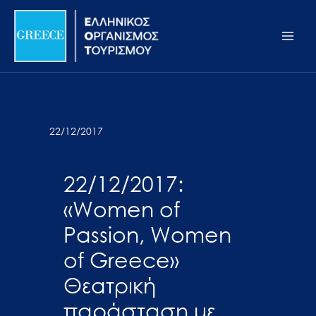
Μετάβαση
Σημείωση:
Main
στο
Αυτός
Men
περιεχόμενο
ο
ιστότοπος
περιλαμβάνει
ένα
σύστημα
22/12/2017
προσβασιμότητας.
22/12/2017:
«Women of
Passion, Women
of Greece»
Θεατρική
παράσταση με