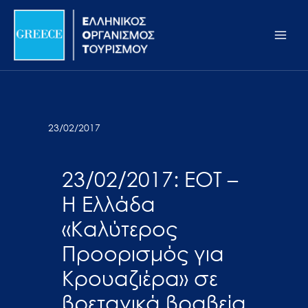
Μετάβαση
Σημείωση:
Main
στο
Αυτός
Men
περιεχόμενο
ο
ιστότοπος
περιλαμβάνει
ένα
σύστημα
23/02/2017
προσβασιμότητας.
23/02/2017: ΕΟΤ –
Η Ελλάδα
«Καλύτερος
Προορισμός για
Κρουαζιέρα» σε
βρετανικά βραβεία