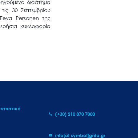
οηγούμενο διάστημα
τις 30 Σεπτεμβρίου
Eeva Personen της
μερήσια κυκλοφορία
τατιστικά
(+30) 210 870 7000
info[at symbol]gnto.gr