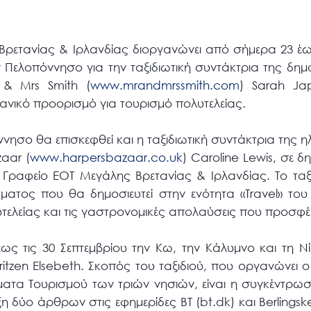
Βρετανίας & Ιρλανδίας διοργανώνει από σήμερα 23 έως
 Πελοπόννησο για την ταξιδιωτική συντάκτρια της δημ
 & Mrs Smith (
www.mrandmrssmith.com
) Sarah Ja
δανικό προορισμό για τουρισμό πολυτελείας.
πόννησο θα επισκεφθεί και η ταξιδιωτική συντάκτρια της 
zaar (
www.harpersbazaar.co.uk
) Caroline Lewis, σε δ
 Γραφείο ΕΟΤ Μεγάλης Βρετανίας & Ιρλανδίας. Το ταξί
ματος που θα δημοσιευτεί στην ενότητα «Travel» του s
υτελείας και τις γαστρονομικές απολαύσεις που προσφέρ
ς τις 30 Σεπτεμβρίου την Κω, την Κάλυμνο και τη Νί
zen Elsebeth. Σκοπός του ταξιδιού, που οργανώνει 
ματα Τουρισμού των τριών νησιών, είναι η συγκέντρ
 δύο άρθρων στις εφημερίδες BT (bt.dk) και Berlingsk