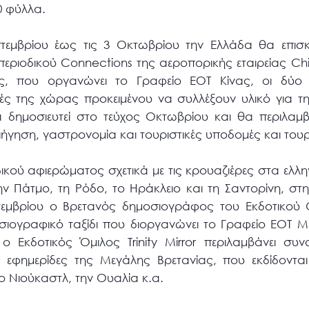
0 φύλλα.
πτεμβρίου έως τις 3 Οκτωβρίου την Ελλάδα θα επισκ
 περιοδικού Connections της αεροπορικής εταιρείας Ch
ους, που οργανώνει το Γραφείο ΕΟΤ Κίνας, οι δύο
ές της χώρας προκειμένου να συλλέξουν υλικό για τ
δημοσιευτεί στο τεύχος Οκτωβρίου και θα περιλαμβά
ριήγηση, γαστρονομία και τουριστικές υποδομές και του
ιδικού αφιερώματος σχετικά με τις κρουαζιέρες στα ελλη
ν Πάτμο, τη Ρόδο, το Ηράκλειο και τη Σαντορίνη, στ
τεμβρίου ο Βρετανός δημοσιογράφος του Εκδοτικού Ομί
σιογραφικό ταξίδι που διοργανώνει το Γραφείο ΕΟΤ 
 ο Εκδοτικός Όμιλος Trinity Mirror περιλαμβάνει συν
ς εφημερίδες της Μεγάλης Βρετανίας, που εκδίδονται
ο Νιούκαστλ, την Ουαλία κ.α.