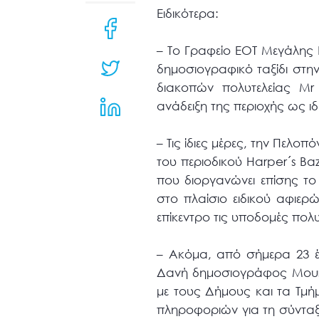
μενού
Ειδικότερα:
προσβασιμότητας.
– Το Γραφείο ΕΟΤ Μεγάλης 
δημοσιογραφικό ταξίδι στην
διακοπών πολυτελείας Mr
ανάδειξη της περιοχής ως ι
– Τις ίδιες μέρες, την Πελο
του περιοδικού Harper´s Ba
που διοργανώνει επίσης το
στο πλαίσιο ειδικού αφιερώ
επίκεντρο τις υποδομές πολ
– Ακόμα, από σήμερα 23 έω
Δανή δημοσιογράφος Mourit
με τους Δήμους και τα Τμή
πληροφοριών για τη σύνταξη