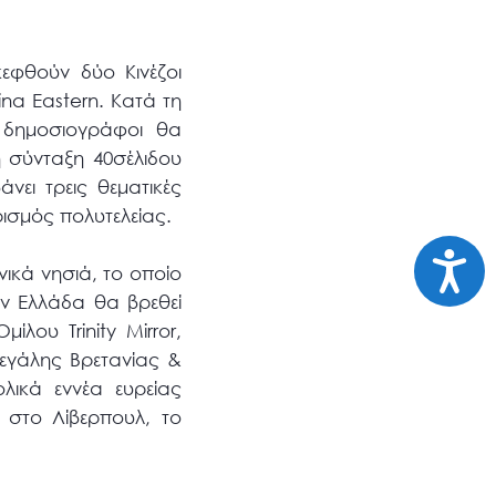
εφθούν δύο Κινέζοι
ina Eastern. Κατά τη
 δημοσιογράφοι θα
η σύνταξη 40σέλιδου
νει τρεις θεματικές
ρισμός πολυτελείας.
Προσι
νικά νησιά, το οποίο
ην Ελλάδα θα βρεθεί
λου Trinity Mirror,
Μεγάλης Βρετανίας &
ολικά εννέα ευρείας
 στο Λίβερπουλ, το