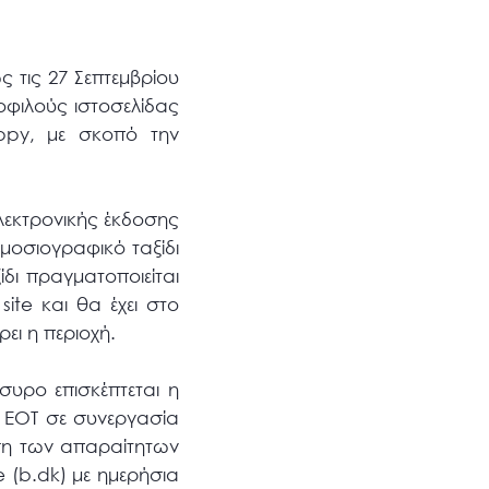
 τις 27 Σεπτεμβρίου
οφιλούς ιστοσελίδας
ppy, με σκοπό την
ηλεκτρονικής έκδοσης
ημοσιογραφικό ταξίδι
δι πραγματοποιείται
ite και θα έχει στο
ει η περιοχή.
συρο επισκέπτεται η
ο ΕΟΤ σε συνεργασία
ωση των απαραίτητων
e (b.dk) με ημερήσια