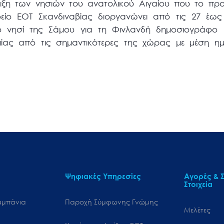
ριξη των νησιών του ανατολικού Αιγαίου που το πρ
φείο ΕΟΤ Σκανδιναβίας διοργανώνει από τις 27 έως 
το νησί της Σάμου για τη Φινλανδή δημοσιογράφο 
μίας από τις σημαντικότερες της χώρας με μέση η
Ψηφιακές Υπηρεσίες
Αγορές & Σ
Στοιχεία
αμπάνια
Παροχή Σύμφωνης Γνώμης
Μελέτες