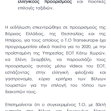
ελληνικούς προορισμούς
και ποιοτικές
επιλογές ταξιδιών.
Η εκδήλωση επικεντρώθηκε σε προορισμούς της
Βόρειας Ελλάδας, της Θεσσαλίας και της
Ηπείρου, για τους οποίους ο Τ.Ο Transeurope έχει
προγραμματίσει ειδικά πακέτα για το 2020, με την
προϊσταμένη της Υπηρεσίας ΕΟΤ Κάτω Χωρών,
κα Ελένη Σκαρβέλη, να παρουσιάζει τους
προορισμούς αυτούς μέσω videos του ΕΟΤ,
εστιάζοντας στην ελληνική φιλοξενία και
γαστρονομία, κύρια κριτήρια των Βέλγων
τουριστών για την επιλογή του τόπου των
διακοπών τους.
Επισημαίνεται ότι ο συγκεκριμένος T.O, με 50ετή
εμπειρία στο Βέλγιο και διευρυμένο δίκτυο