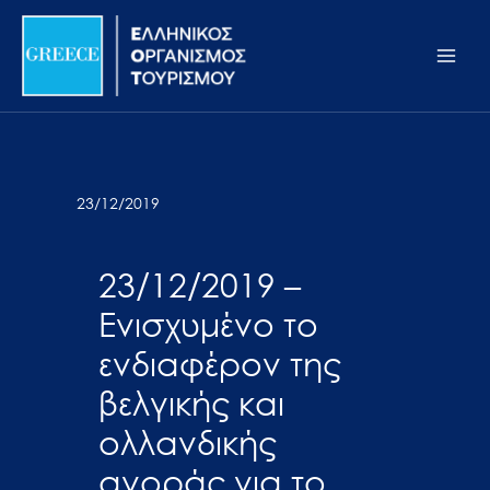
Μετάβαση
Σημείωση:
Main
στο
Αυτός
Men
περιεχόμενο
ο
ιστότοπος
περιλαμβάνει
ένα
σύστημα
23/12/2019
προσβασιμότητας.
23/12/2019 –
Ενισχυμένο το
ενδιαφέρον της
βελγικής και
ολλανδικής
αγοράς για το