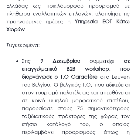
Ελλάδας ως ποικιλόμορφου προορισμού με
πληθώρα εναλλακτικών επιλογών, υλοποίησε τις
προηγούμενες ημέρες η
Υπηρεσία ΕΟΤ Κάτω
Χωρών
.
Συγκεκριμένα:
Στις
9 Δεκεμβρίου
συμμετείχε
σε
επαγγελματικό Β2Β workshop, που
διοργάνωσε ο Τ.Ο Caractère
στο Leuven
του Βελγίου. Ο βελγικός T.O, που ειδικεύεται
στον τουρισμό πολυτέλειας και απευθύνεται
σε κοινό υψηλού μορφωτικού επιπέδου,
παρουσίασε στους 75 σημαντικότερους
ταξιδιωτικούς πράκτορες της χώρας τον
ετήσιο κατάλογό του, ο οποίος
περιλαμβάνει προορισμούς όπως η