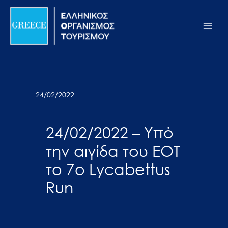
Μετάβαση
Σημείωση:
Main
στο
Αυτός
Men
περιεχόμενο
ο
ιστότοπος
περιλαμβάνει
ένα
σύστημα
24/02/2022
προσβασιμότητας.
24/02/2022 – Υπό
την αιγίδα του ΕΟΤ
το 7ο Lycabettus
Run