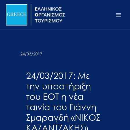
Μετάβαση
Σημείωση:
Main
στο
Αυτός
Men
περιεχόμενο
ο
ιστότοπος
περιλαμβάνει
ένα
σύστημα
24/03/2017
προσβασιμότητας.
24/03/2017: Με
την υποστήριξη
του ΕΟΤ η νέα
ταινία του Γιάννη
Σμαραγδή «ΝΙΚΟΣ
ΚΑΖΑΝΤΖΑΚΗΣ»