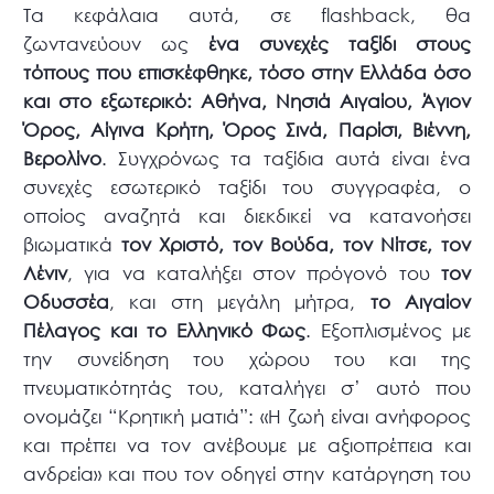
Τα κεφάλαια αυτά, σε flashback, θα
ζωντανεύουν ως
ένα συνεχές ταξίδι στους
τόπους που επισκέφθηκε, τόσο στην Ελλάδα όσο
και στο εξωτερικό: Αθήνα, Νησιά Αιγαίου, Άγιον
Όρος, Αίγινα Κρήτη, Όρος Σινά, Παρίσι, Βιέννη,
Βερολίνο
. Συγχρόνως τα ταξίδια αυτά είναι ένα
συνεχές εσωτερικό ταξίδι του συγγραφέα, ο
οποίος αναζητά και διεκδικεί να κατανοήσει
βιωματικά
τον Χριστό, τον Βούδα, τον Νίτσε, τον
Λένιν
, για να καταλήξει στον πρόγονό του
τον
Οδυσσέα
, και στη μεγάλη μήτρα,
το Αιγαίον
Πέλαγος και το Ελληνικό Φως
. Εξοπλισμένος με
την συνείδηση του χώρου του και της
πνευματικότητάς του, καταλήγει σ’ αυτό που
ονομάζει “Κρητική ματιά”: «Η ζωή είναι ανήφορος
και πρέπει να τον ανέβουμε με αξιοπρέπεια και
ανδρεία» και που τον οδηγεί στην κατάργηση του