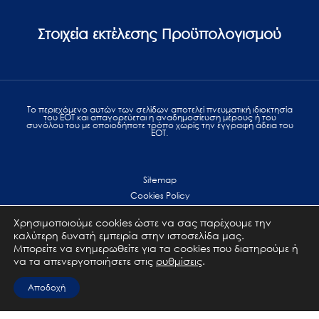
Στοιχεία εκτέλεσης Προϋπολογισμού
Το περιεχόμενο αυτών των σελίδων αποτελεί πvευματική ιδιοκτησία
του ΕΟΤ και απαγορεύεται η αναδημοσίευση μέρους ή του
συνόλου του με οποιοδήποτε τρόπο χωρίς την έγγραφη άδεια του
ΕΟΤ.
Sitemap
Cookies Policy
Personal Data Protection
Χρησιμοποιούμε cookies ώστε να σας παρέχουμε την
Terms of use
καλύτερη δυνατή εμπειρία στην ιστοσελίδα μας.
Επικοινωνία
Μπορείτε να ενημερωθείτε για τα cookies που διατηρούμε ή
να τα απενεργοποιήσετε στις
ρυθμίσεις
.
All Rights Reserved. GNTO © 2023
Αποδοχή