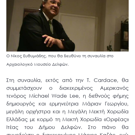
Ο Νίκος Ευθυμιάδης, που θα διευθύνει τη συναυλία στο
Αρχαιολογικό Μουσείο Δελφών.
Στη συναυλία, εκτός από την Τ. Cardace, θα
συμμετάσχουν ο διακεκριμένος Αμερικανός
τενόρος Michael Wade Lee, η διεθνούς φήμης
δημιουργός και ερμηνεύτρια Μάριαν Γεωργίου,
μεγάλη ορχήστρα και η Μεγάλη Μεικτή Χορωδία
Ελλάδας με κορμό τη Μεικτή Χορωδία «Ορφέας»
Ιτέας του Δήμου Δελφών. Στο πιάνο θα
συνοδεύσει ο διακεκριμένος Μάριος Καζάς, ενώ