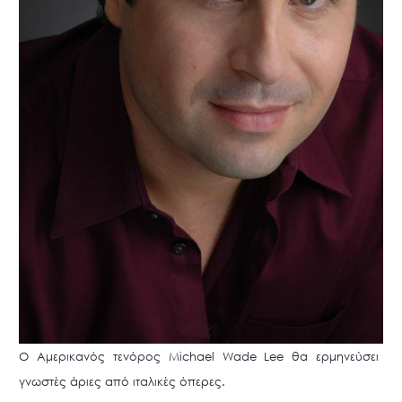
Ο Αμερικανός τενόρος Μichael Wade Lee θα ερμηνεύσει
γνωστές άριες από ιταλικές όπερες.