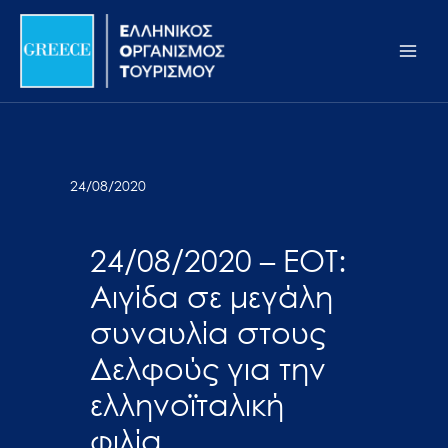
Μετάβαση
Σημείωση:
Main
στο
Αυτός
Men
περιεχόμενο
ο
ιστότοπος
περιλαμβάνει
ένα
σύστημα
24/08/2020
προσβασιμότητας.
24/08/2020 – ΕΟΤ:
Αιγίδα σε μεγάλη
συναυλία στους
Δελφούς για την
ελληνοϊταλική
φιλία