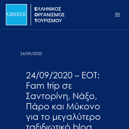
Μετάβαση
Σημείωση:
Main
στο
Αυτός
Men
περιεχόμενο
ο
ιστότοπος
περιλαμβάνει
ένα
σύστημα
24/09/2020
προσβασιμότητας.
24/09/2020 – ΕΟΤ:
Fam trip σε
Σαντορίνη, Νάξο,
Πάρο και Μύκονο
για το μεγαλύτερο
ταξιδιωτικό blog