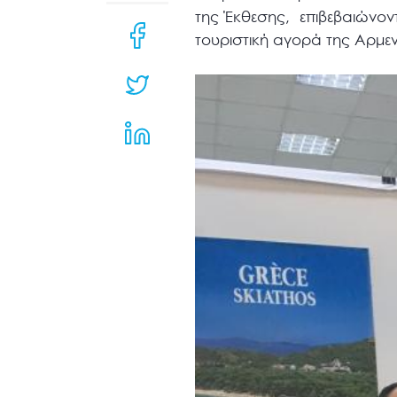
μενού
της Έκθεσης, επιβεβαιώνον
προσβασιμότητας.
τουριστική αγορά της Αρμεν