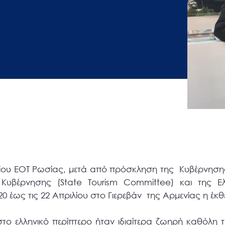
είου ΕΟΤ Ρωσίας, μετά από πρόσκληση της Κυβέρνησης
Κυβέρνησης (State Tourism Committee) και της Ελ
 έως τις 22 Απριλίου στο Γιερεβάν της Αρμενίας η έκθε
το ελληνικό περίπτερο ήταν ιδιαίτερα ζωηρή καθόλη τ