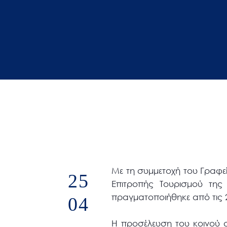
άτομα
με
προβλήματα
όρασης
που
χρησιμοποιούν
πρόγραμμα
ανάγνωσης
οθόνης
Πατήστε
Control-
F10
Με τη συμμετοχή του Γραφ
25
για
Επιτροπής Τουρισμού της 
να
πραγματοποιήθηκε από τις 20
04
ανοίξετε
ένα
Η προσέλευση του κοινού σ