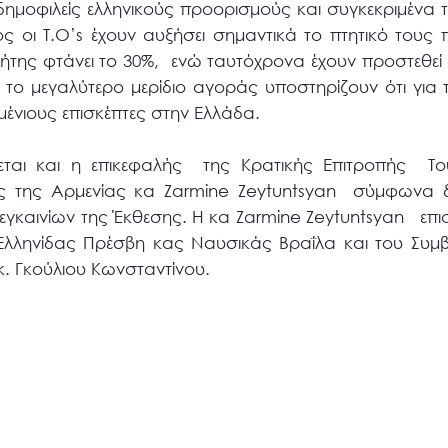
μοφιλείς ελληνικούς προορισμούς και συγκεκριμένα τη
ος οι Τ.Ο’s έχουν αυξήσει σημαντικά το πτητικό του
της φτάνει το 30%, ενώ ταυτόχρονα έχουν προστεθεί κ
ο μεγαλύτερο μερίδιο αγοράς υποστηρίζουν ότι για 
ρμένιους επισκέπτες στην Ελλάδα.
εται και η επικεφαλής της Κρατικής Επιτροπής Το
ης της Αρμενίας κα Zarmine Zeytuntsyan σύμφωνα 
γκαινίων της Έκθεσης. Η κα Zarmine Zeytuntsyan επισ
Ελληνίδας Πρέσβη κας Ναυσικάς Βραΐλα και του Συμ
. Γκούλιου Κωνσταντίνου.