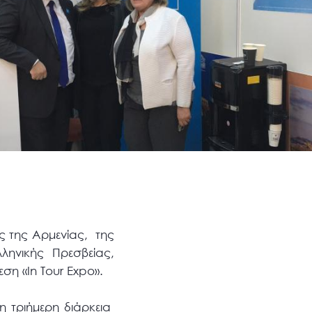
 της Αρμενίας, της
ληνικής Πρεσβείας,
ση «In Tour Expo».
η τριήμερη διάρκεια