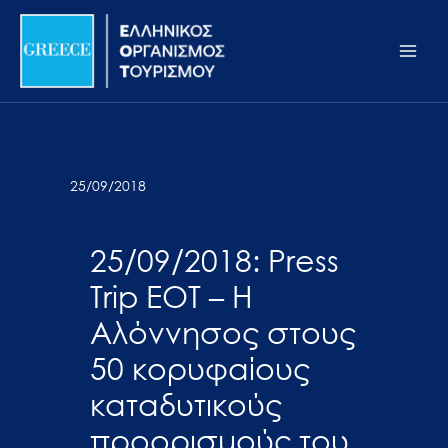
Μετάβαση
Σημείωση:
Main
στο
Αυτός
Men
περιεχόμενο
ο
ιστότοπος
περιλαμβάνει
ένα
σύστημα
25/09/2018
προσβασιμότητας.
25/09/2018: Press
Trip ΕΟΤ – Η
Αλόννησος στους
50 κορυφαίους
καταδυτικούς
προορισμούς του