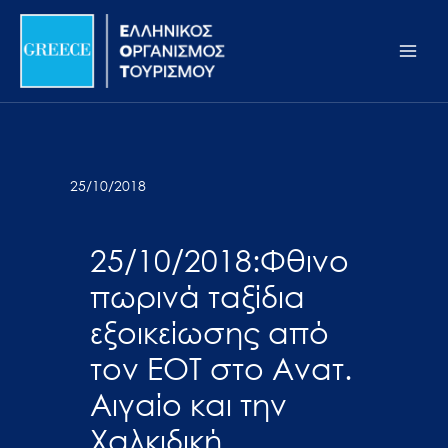
Μετάβαση
Σημείωση:
Main
στο
Αυτός
Men
περιεχόμενο
ο
ιστότοπος
περιλαμβάνει
ένα
σύστημα
25/10/2018
προσβασιμότητας.
25/10/2018:Φθινο
πωρινά ταξίδια
εξοικείωσης από
τον ΕΟΤ στο Ανατ.
Αιγαίο και την
Χαλκιδική.