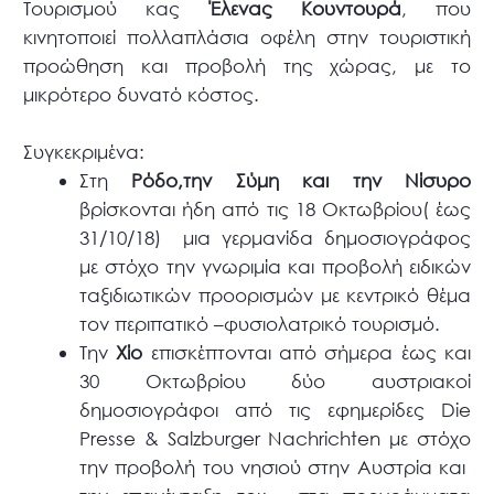
Τουρισμού κας
Έλενας Κουντουρά
, που
κινητοποιεί πολλαπλάσια οφέλη στην τουριστική
προώθηση και προβολή της χώρας, με το
μικρότερο δυνατό κόστος.
Συγκεκριμένα:
Στη
Ρόδο,την Σύμη και την Νίσυρο
βρίσκονται ήδη από τις 18 Οκτωβρίου( έως
31/10/18) μια γερμανίδα δημοσιογράφος
με στόχο την γνωριμία και προβολή ειδικών
ταξιδιωτικών προορισμών με κεντρικό θέμα
τον περιπατικό –φυσιολατρικό τουρισμό.
Την
Χίο
επισκέπτονται από σήμερα έως και
30 Οκτωβρίου δύο αυστριακοί
δημοσιογράφοι από τις εφημερίδες Die
Presse & Salzburger Nachrichten με στόχο
την προβολή του νησιού στην Αυστρία και