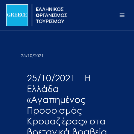
Μετάβαση
Σημείωση:
Main
στο
Αυτός
Men
περιεχόμενο
ο
ιστότοπος
περιλαμβάνει
ένα
σύστημα
25/10/2021
προσβασιμότητας.
25/10/2021 – Η
Ελλάδα
«Αγαπημένος
Προορισμός
Κρουαζιέρας» στα
βρετανικά βραβεία