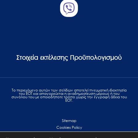
Στοιχεία εκτέλεσης Προϋπολογισμού
Το περιεχόμενο αυτών των σελίδων αποτελεί πvευματική ιδιοκτησία
του ΕΟΤ και απαγορεύεται η αναδημοσίευση μέρους ή του
συνόλου του με οποιοδήποτε τρόπο χωρίς την έγγραφη άδεια του
ΕΟΤ.
Sitemap
Cookies Policy
Personal Data Protection