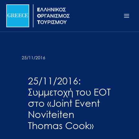
Μετάβαση
Σημείωση:
Main
στο
Αυτός
Men
περιεχόμενο
ο
ιστότοπος
περιλαμβάνει
ένα
σύστημα
25/11/2016
προσβασιμότητας.
25/11/2016:
Συμμετοχή του ΕΟΤ
στο «Joint Event
Noviteiten
Thomas Cook»