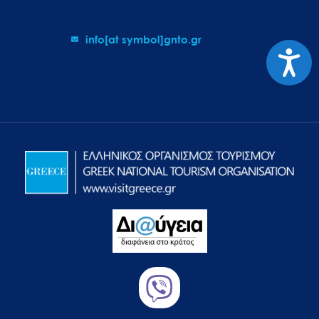
info[at symbol]gnto.gr
Προσιτ