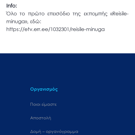
Info:
Όλο το πρώτο επεισόδιο της εκπομπής «Reisile-
minuga», εδώ:
https://etv.err.ee/1032301/reisile-minuga
Οργανισμός
Ποιοι είμαστε
Αποστολή
Δομή – οργανόγραμμα