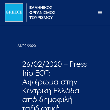
Μετάβαση
Σημείωση:
Main
στο
Αυτός
Men
περιεχόμενο
ο
ιστότοπος
περιλαμβάνει
ένα
σύστημα
26/02/2020
προσβασιμότητας.
26/02/2020 – Press
trip ΕΟΤ:
Αφιέρωμα στην
Κεντρική Ελλάδα
από δημοφιλή
ταξιδιωτική