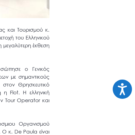
ας και Τουρισμού κ.
ετοχή του Ελληνικού
η μεγαλύτερη έκθεση
οσώπησε ο Γενικός
εων με σημαντικούς
Προσι
ι στον Θρησκευτικό
η Flot. Η ελληνική
ν Tour Operator και
.
κόσμιου Οργανισμού
Ο κ. De Paula είναι