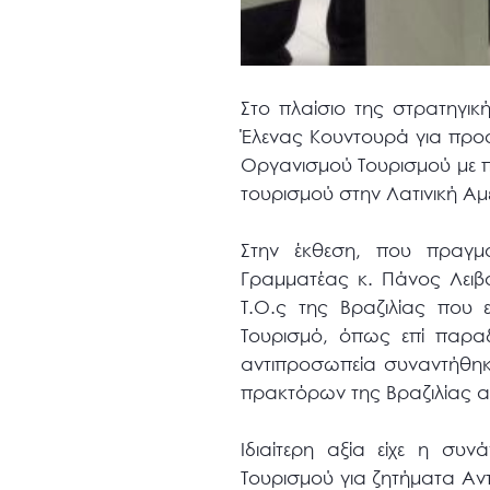
Στο πλαίσιο της στρατηγικ
Έλενας Κουντουρά για προσ
Οργανισμού Τουρισμού με π
τουρισμού στην Λατινική Αμ
Στην έκθεση, που πραγμ
Γραμματέας κ. Πάνος Λειβ
Τ.Ο.ς της Βραζιλίας που 
Τουρισμό, όπως επί παραδ
αντιπροσωπεία συναντήθηκε
πρακτόρων της Βραζιλίας α
Ιδιαίτερη αξία είχε η συ
Τουρισμού για ζητήματα Αντ