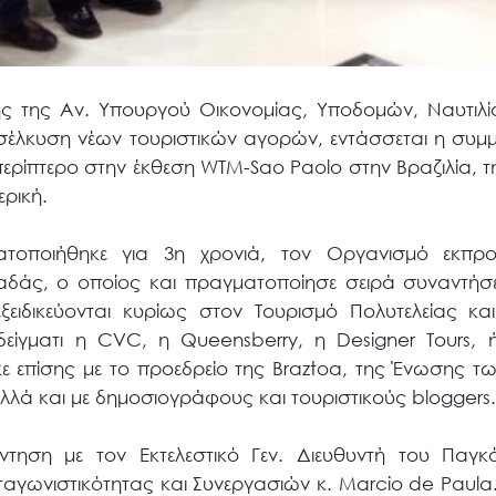
ής της Αν. Υπουργού Οικονομίας, Υποδομών, Ναυτιλί
έλκυση νέων τουριστικών αγορών, εντάσσεται η συμμ
ερίπτερο στην έκθεση WTM-Sao Paolo στην Βραζιλία, τ
ερική.
ατοποιήθηκε για 3η χρονιά, τον Οργανισμό εκπρ
αδάς, ο οποίος και πραγματοποίησε σειρά συναντήσ
εξειδικεύονται κυρίως στον Τουρισμό Πολυτελείας κα
είγματι η CVC, η Queensberry, η Designer Tours, ή 
 επίσης με το προεδρείο της Braztoa, της Ένωσης τω
λλά και με δημοσιογράφους και τουριστικούς bloggers
νάντηση με τον Εκτελεστικό Γεν. Διευθυντή του Παγ
αγωνιστικότητας και Συνεργασιών κ. Marcio de Paula. 