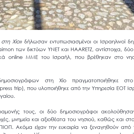
στη Χίο»
δήλωσαν εντυπωσιασμένοι οι Ισραηλινοί δη
Maimon των δικτύων YNET και HAARETZ, αντίστοιχα, δύ
ικά online ΜΜΕ του Ισραήλ, που βρέθηκαν στο νησ
ημοσιογράφων στη Χίο πραγματοποιήθηκε στο
press trip), που υλοποιήθηκε από την Υπηρεσία ΕΟΤ Ι
ιγαίου.
αραμονής τους, οι δύο δημοσιογράφοι ακολούθησ
οχές, μνημεία και αξιοθέατα του νησιού, καθώς και σ
 ΠΙΟΠ. Ακόμα είχαν την ευκαιρία να ξεναγηθούν από 