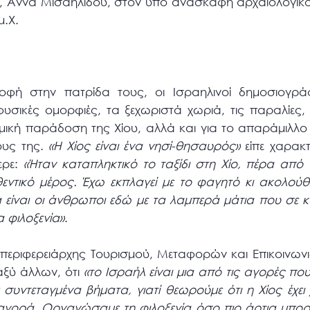
υ, Άννα Μισαηλίδου, στον υπό ανασκαφή αρχαιολογικό
.Χ.
ροφή στην πατρίδα τους, οι Ισραηλινοί δημοσιογρ
φυσικές ομορφιές, τα ξεχωριστά χωριά, τις παραλίες,
μική παράδοση της Χίου, αλλά και για το απαράμιλλο
ους της.
«Η Χίος είναι ένα νησί-θησαυρός»
είπε χαρακτη
ερε:
«Ήταν καταπληκτικό το ταξίδι στη Χίο, πέρα από 
εντικό μέρος. Έχω εκπλαγεί με το φαγητό κι ακολούθ
είναι οι άνθρωποι εδώ με τα λαμπερά μάτια που σε 
 φιλοξενία»
.
ιπεριφερειάρχης Τουρισμού, Μεταφορών και Επικοινωνι
αξύ άλλων, ότι
«το Ισραήλ είναι μια από τις αγορές 
συντεταγμένα βήματα, γιατί θεωρούμε ότι η Χίος έχει
 αγορά. Οργανώσαμε τη φιλοξενία όσο πιο άρτια μπο