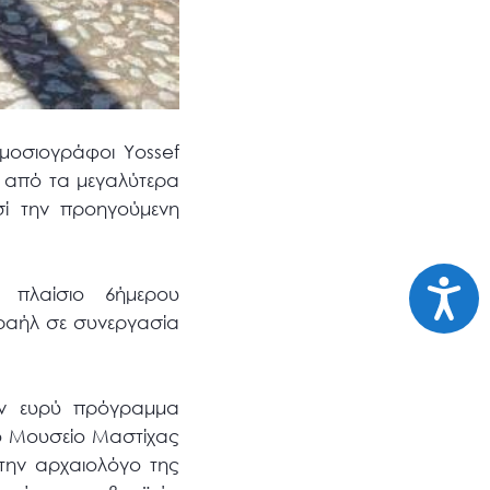
μοσιογράφοι Yossef
ο από τα μεγαλύτερα
ί την προηγούμενη
Προσι
 πλαίσιο 6ήμερου
σραήλ σε συνεργασία
αν ευρύ πρόγραμμα
το Μουσείο Μαστίχας
την αρχαιολόγο της