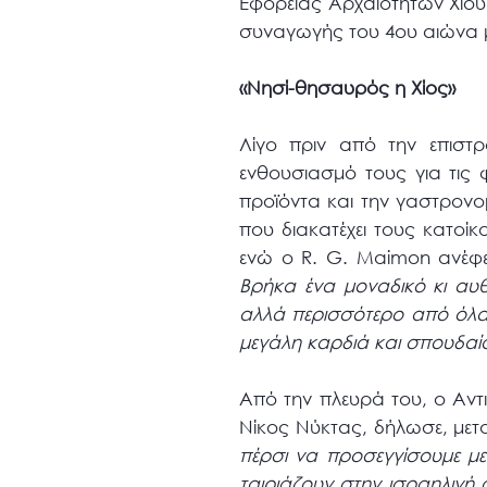
Εφορείας Αρχαιοτήτων Χίο
συναγωγής του 4ου αιώνα μ
«Νησί-θησαυρός η Χίος»
Λίγο πριν από την επιστ
ενθουσιασμό τους για τις 
προϊόντα και την γαστρονο
που διακατέχει τους κατοίκ
ενώ ο R. G. Maimon ανέφ
Βρήκα ένα μοναδικό κι αυθ
αλλά περισσότερο από όλα 
μεγάλη καρδιά και σπουδαία
Από την πλευρά του, ο Αντ
Νίκος Νύκτας, δήλωσε, μετ
πέρσι να προσεγγίσουμε με 
ταιριάζουν στην ισραηλινή