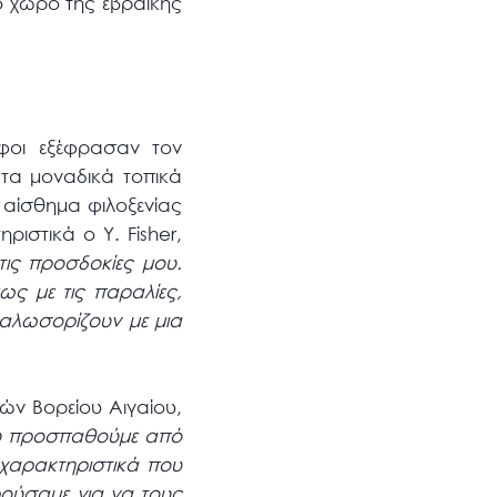
 χώρο της εβραϊκής
άφοι εξέφρασαν τον
 τα μοναδικά τοπικά
 αίσθημα φιλοξενίας
ριστικά ο Y. Fisher,
τις προσδοκίες μου.
ως με τις παραλίες,
καλωσορίζουν με μια
ών Βορείου Αιγαίου,
που προσπαθούμε από
 χαρακτηριστικά που
ρούσαμε για να τους