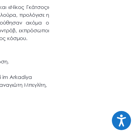
και «Νίκος Γκάτσος»
υλούρα, προλόγισε η
λούθησαν ακόμα ο
οντρόβ, εκπρόσωποι
θος κόσμου.
ωση.
i im Arkadiya
αναγιώτη Μπεγλίτη,
Προσι