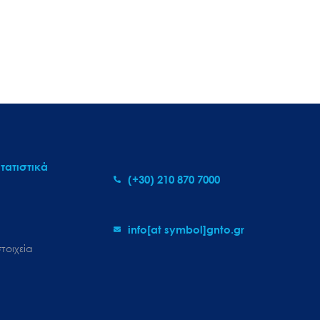
τατιστικά
(+30) 210 870 7000
info[at symbol]gnto.gr
τοιχεία