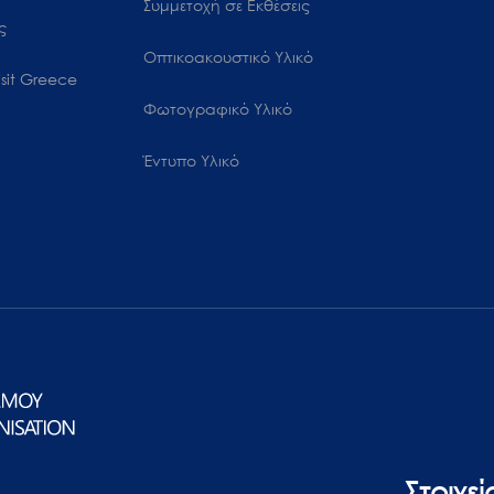
Συμμετοχή σε Εκθέσεις
ς
Οπτικοακουστικό Υλικό
sit Greece
Φωτογραφικό Υλικό
Έντυπο Υλικό
Στοιχε