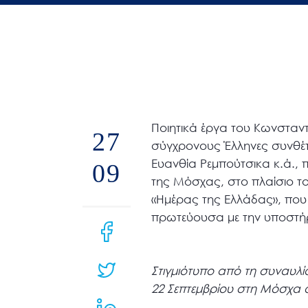
άτομα
με
προβλήματα
όρασης
που
χρησιμοποιούν
Ποιητικά έργα του Κωνσταν
πρόγραμμα
27
σύγχρονους Έλληνες συνθέ
ανάγνωσης
Ευανθία Ρεμπούτσικα κ.ά., 
οθόνης
09
της Μόσχας, στο πλαίσιο τ
Πατήστε
«Ημέρας της Ελλάδας», που
Control-
πρωτεύουσα με την υποστήρι
F10
για
να
Στιγμιότυπο από τη συναυλί
ανοίξετε
22 Σεπτεμβρίου στη Μόσχα 
ένα