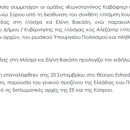
ποία συμμετείχαν οι ομάδες «Κωνσταντίνος Καβάφης» 
 Άνω Σύρου υπό τη διεύθυνση του συνθέτη Μπάμπη Κο
λλάδας στη Μόσχα κα Ελένη Вακάλη, ενώ παρακο
υ Δήμου / Κυβέρνησης της Μόσχας κος Аλεξάντρ Μπ
ν αρχών, του ρωσικού Υπουργείου Πολιτισμού και πλή
λάδας στη Μόσχα
κα
Ελένη
В
ακάλη προλογίζει την εκδήλ
 επαναλήφθηκε στις 25 Σεπτεμβρίου στο θέατρο Estrad
λη, παρουσία του γενικού προξένου της Ελλάδας κου Π
τις διπλωματικές αρχές της ΕΕ και της Κύπρου.