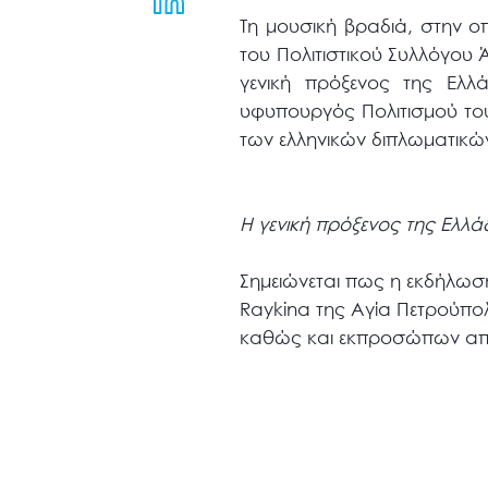
μενού
Τη μουσική βραδιά, στην ο
προσβασιμότητας.
του Πολιτιστικού Συλλόγου
γενική πρόξενος της Ε
υφυπουργός Πολιτισμού το
των ελληνικών διπλωματικώ
Η γενική πρόξενος της Ελ
Σημειώνεται πως η εκδήλωση
Raykina της Αγία Πετρούπο
καθώς και εκπροσώπων από 