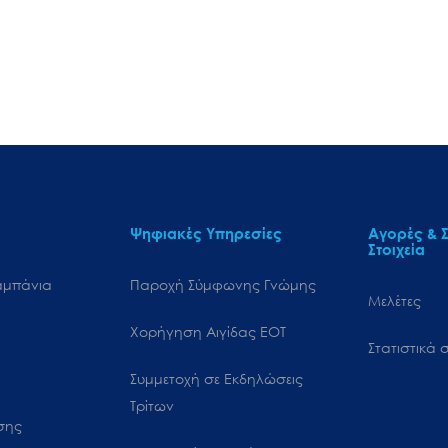
Ψηφιακές Υπηρεσίες
Αγορές & Σ
Στοιχεία
αμπάνια
Παροχή Σύμφωνης Γνώμης
Μελέτες
Χορήγηση Αιγίδας ΕΟΤ
Στατιστικά σ
Συμμετοχή σε Εκδηλώσεις
Τρίτων
ωσης