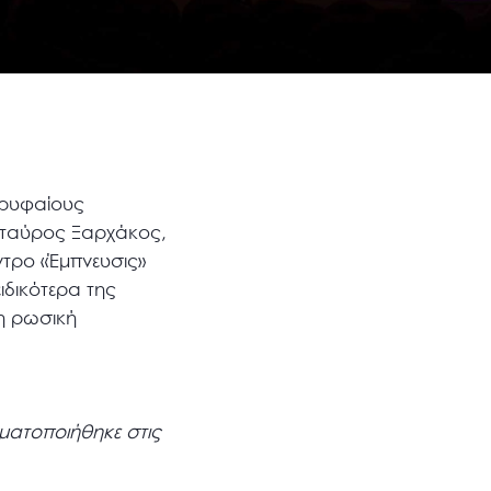
ορυφαίους
Σταύρος Ξαρχάκος,
ντρο «Έμπνευσις»
ιδικότερα της
η ρωσική
ματοποιήθηκε στις